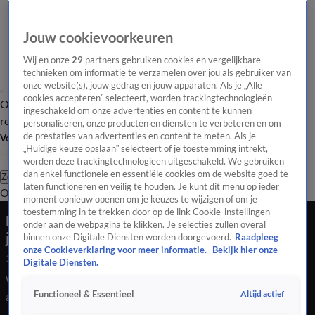
Jouw cookievoorkeuren
Wij en onze
29
partners gebruiken cookies en vergelijkbare
technieken om informatie te verzamelen over jou als gebruiker van
onze website(s), jouw gedrag en jouw apparaten. Als je „Alle
cookies accepteren” selecteert, worden trackingtechnologieën
Overzicht
Tip de
Laatste nieuws
Regionieuws
Het beste van Hart
ingeschakeld om onze advertenties en content te kunnen
redactie
personaliseren, onze producten en diensten te verbeteren en om
de prestaties van advertenties en content te meten. Als je
Volg Hart van Nederland
„Huidige keuze opslaan” selecteert of je toestemming intrekt,
worden deze trackingtechnologieën uitgeschakeld. We gebruiken
dan enkel functionele en essentiële cookies om de website goed te
Zoeken
laten functioneren en veilig te houden. Je kunt dit menu op ieder
Overzicht
Regio
Uitzendingen
Weer
Tip de redactie
Panel
Video's
moment opnieuw openen om je keuzes te wijzigen of om je
toestemming in te trekken door op de link Cookie-instellingen
Deze 'stormchasers' zoeken het extreme weer
onder aan de webpagina te klikken. Je selecties zullen overal
juist op: 'Je voelt die kracht over je heen gaan'
binnen onze Digitale Diensten worden doorgevoerd.
Raadpleeg
onze Cookieverklaring voor meer informatie.
Bekijk hier onze
27 nov 2024, 19:48
Digitale Diensten.
Waar de meeste mensen binnen blijven als er een storm
Altijd actief
Functioneel & Essentieel
aankomt en het KNMI code oranje afgeeft, gaan anderen er
juist op uit om te genieten van het extreme weer. Onze