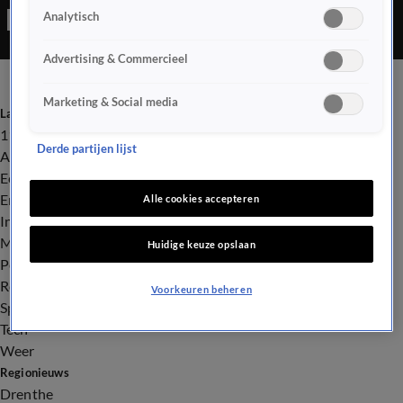
Analytisch
verslaggever kwam deze adrenalinejunkies tegen woensdag,
terwijl storm Conall aan land kwam.
Advertising & Commercieel
Marketing & Social media
Laatste nieuws
112
Derde partijen lijst
Advies & Tips
Economie
Entertainment
Alle cookies accepteren
Infrastructuur
Milieu en Gezondheid
Huidige keuze opslaan
Politiek
Royalty
Voorkeuren beheren
Sport
Tech
Weer
Regionieuws
Drenthe