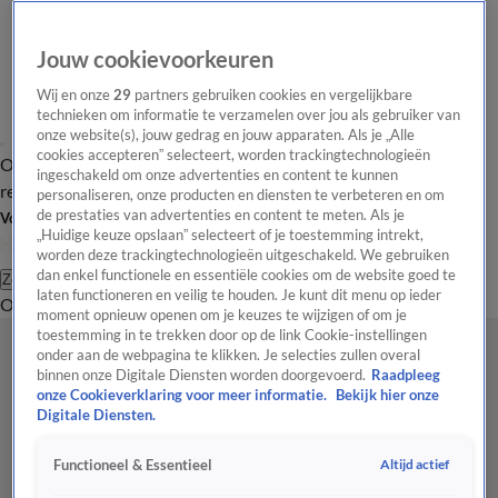
Jouw cookievoorkeuren
Wij en onze
29
partners gebruiken cookies en vergelijkbare
technieken om informatie te verzamelen over jou als gebruiker van
onze website(s), jouw gedrag en jouw apparaten. Als je „Alle
cookies accepteren” selecteert, worden trackingtechnologieën
Overzicht
Tip de
Laatste nieuws
Regionieuws
Het beste van Hart
ingeschakeld om onze advertenties en content te kunnen
redactie
personaliseren, onze producten en diensten te verbeteren en om
de prestaties van advertenties en content te meten. Als je
Volg Hart van Nederland
„Huidige keuze opslaan” selecteert of je toestemming intrekt,
worden deze trackingtechnologieën uitgeschakeld. We gebruiken
dan enkel functionele en essentiële cookies om de website goed te
Zoeken
laten functioneren en veilig te houden. Je kunt dit menu op ieder
Overzicht
Regio
Uitzendingen
Weer
Tip de redactie
Panel
Video's
moment opnieuw openen om je keuzes te wijzigen of om je
toestemming in te trekken door op de link Cookie-instellingen
onder aan de webpagina te klikken. Je selecties zullen overal
binnen onze Digitale Diensten worden doorgevoerd.
Raadpleeg
onze Cookieverklaring voor meer informatie.
Bekijk hier onze
Digitale Diensten.
Altijd actief
Functioneel & Essentieel