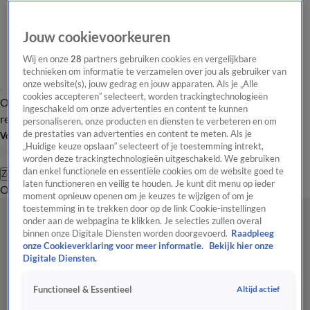
Jouw cookievoorkeuren
Wij en onze
28
partners gebruiken cookies en vergelijkbare
technieken om informatie te verzamelen over jou als gebruiker van
onze website(s), jouw gedrag en jouw apparaten. Als je „Alle
cookies accepteren” selecteert, worden trackingtechnologieën
Overzicht
Tip de
Laatste nieuws
Regionieuws
Het beste van Hart
ingeschakeld om onze advertenties en content te kunnen
redactie
personaliseren, onze producten en diensten te verbeteren en om
de prestaties van advertenties en content te meten. Als je
Volg Hart van Nederland
„Huidige keuze opslaan” selecteert of je toestemming intrekt,
worden deze trackingtechnologieën uitgeschakeld. We gebruiken
dan enkel functionele en essentiële cookies om de website goed te
Zoeken
laten functioneren en veilig te houden. Je kunt dit menu op ieder
Overzicht
Regio
Uitzendingen
Weer
Tip de redactie
Panel
Video's
moment opnieuw openen om je keuzes te wijzigen of om je
toestemming in te trekken door op de link Cookie-instellingen
onder aan de webpagina te klikken. Je selecties zullen overal
binnen onze Digitale Diensten worden doorgevoerd.
Raadpleeg
onze Cookieverklaring voor meer informatie.
Bekijk hier onze
Digitale Diensten.
Altijd actief
Functioneel & Essentieel