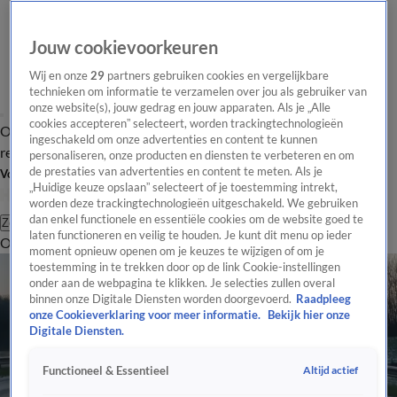
Jouw cookievoorkeuren
Wij en onze
29
partners gebruiken cookies en vergelijkbare
technieken om informatie te verzamelen over jou als gebruiker van
onze website(s), jouw gedrag en jouw apparaten. Als je „Alle
cookies accepteren” selecteert, worden trackingtechnologieën
Overzicht
Tip de
Laatste nieuws
Regionieuws
Het beste van Hart
ingeschakeld om onze advertenties en content te kunnen
redactie
personaliseren, onze producten en diensten te verbeteren en om
de prestaties van advertenties en content te meten. Als je
Volg Hart van Nederland
„Huidige keuze opslaan” selecteert of je toestemming intrekt,
worden deze trackingtechnologieën uitgeschakeld. We gebruiken
dan enkel functionele en essentiële cookies om de website goed te
Zoeken
laten functioneren en veilig te houden. Je kunt dit menu op ieder
Overzicht
Regio
Uitzendingen
Weer
Tip de redactie
Panel
Video's
moment opnieuw openen om je keuzes te wijzigen of om je
toestemming in te trekken door op de link Cookie-instellingen
onder aan de webpagina te klikken. Je selecties zullen overal
binnen onze Digitale Diensten worden doorgevoerd.
Raadpleeg
onze Cookieverklaring voor meer informatie.
Bekijk hier onze
Digitale Diensten.
Altijd actief
Functioneel & Essentieel