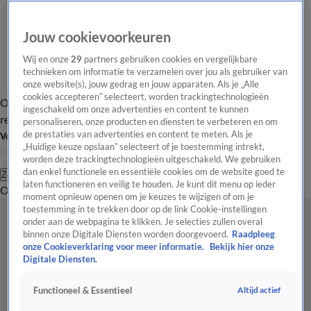
Jouw cookievoorkeuren
Wij en onze
29
partners gebruiken cookies en vergelijkbare
technieken om informatie te verzamelen over jou als gebruiker van
onze website(s), jouw gedrag en jouw apparaten. Als je „Alle
cookies accepteren” selecteert, worden trackingtechnologieën
Overzicht
Tip de
Laatste nieuws
Regionieuws
Het beste van Hart
ingeschakeld om onze advertenties en content te kunnen
redactie
personaliseren, onze producten en diensten te verbeteren en om
de prestaties van advertenties en content te meten. Als je
Volg Hart van Nederland
„Huidige keuze opslaan” selecteert of je toestemming intrekt,
worden deze trackingtechnologieën uitgeschakeld. We gebruiken
dan enkel functionele en essentiële cookies om de website goed te
Zoeken
laten functioneren en veilig te houden. Je kunt dit menu op ieder
Overzicht
Regio
Uitzendingen
Weer
Tip de redactie
Panel
Video's
moment opnieuw openen om je keuzes te wijzigen of om je
toestemming in te trekken door op de link Cookie-instellingen
onder aan de webpagina te klikken. Je selecties zullen overal
binnen onze Digitale Diensten worden doorgevoerd.
Raadpleeg
onze Cookieverklaring voor meer informatie.
Bekijk hier onze
Digitale Diensten.
Altijd actief
Functioneel & Essentieel