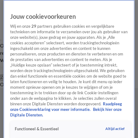
Jouw cookievoorkeuren
Wij en onze
29
partners gebruiken cookies en vergelijkbare
technieken om informatie te verzamelen over jou als gebruiker van
onze website(s), jouw gedrag en jouw apparaten. Als je „Alle
cookies accepteren” selecteert, worden trackingtechnologieën
Overzicht
Tip de
Laatste nieuws
Regionieuws
Het beste van Hart
ingeschakeld om onze advertenties en content te kunnen
redactie
personaliseren, onze producten en diensten te verbeteren en om
de prestaties van advertenties en content te meten. Als je
Volg Hart van Nederland
„Huidige keuze opslaan” selecteert of je toestemming intrekt,
worden deze trackingtechnologieën uitgeschakeld. We gebruiken
dan enkel functionele en essentiële cookies om de website goed te
Zoeken
laten functioneren en veilig te houden. Je kunt dit menu op ieder
Overzicht
Regio
Uitzendingen
Weer
Tip de redactie
Panel
Video's
moment opnieuw openen om je keuzes te wijzigen of om je
toestemming in te trekken door op de link Cookie-instellingen
onder aan de webpagina te klikken. Je selecties zullen overal
binnen onze Digitale Diensten worden doorgevoerd.
Raadpleeg
onze Cookieverklaring voor meer informatie.
Bekijk hier onze
Digitale Diensten.
Altijd actief
Functioneel & Essentieel