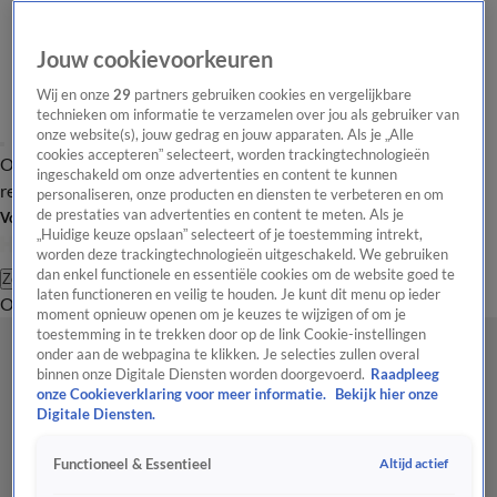
Jouw cookievoorkeuren
Wij en onze
29
partners gebruiken cookies en vergelijkbare
technieken om informatie te verzamelen over jou als gebruiker van
onze website(s), jouw gedrag en jouw apparaten. Als je „Alle
cookies accepteren” selecteert, worden trackingtechnologieën
Overzicht
Tip de
Laatste nieuws
Regionieuws
Het beste van Hart
ingeschakeld om onze advertenties en content te kunnen
redactie
personaliseren, onze producten en diensten te verbeteren en om
de prestaties van advertenties en content te meten. Als je
Volg Hart van Nederland
„Huidige keuze opslaan” selecteert of je toestemming intrekt,
worden deze trackingtechnologieën uitgeschakeld. We gebruiken
dan enkel functionele en essentiële cookies om de website goed te
Zoeken
laten functioneren en veilig te houden. Je kunt dit menu op ieder
Overzicht
Regio
Uitzendingen
Weer
Tip de redactie
Panel
Video's
moment opnieuw openen om je keuzes te wijzigen of om je
toestemming in te trekken door op de link Cookie-instellingen
onder aan de webpagina te klikken. Je selecties zullen overal
binnen onze Digitale Diensten worden doorgevoerd.
Raadpleeg
onze Cookieverklaring voor meer informatie.
Bekijk hier onze
Digitale Diensten.
Altijd actief
Functioneel & Essentieel