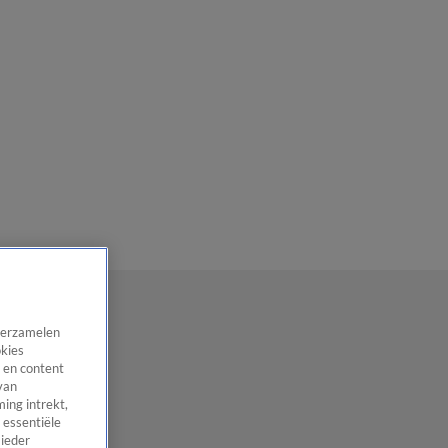
 verzamelen
okies
 en content
van
ing intrekt,
 essentiële
 ieder