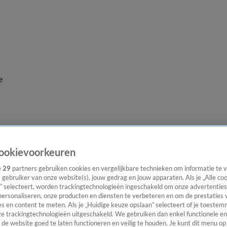
e
ookievoorkeuren
e
29
partners gebruiken cookies en vergelijkbare technieken om informatie te
s gebruiker van onze website(s), jouw gedrag en jouw apparaten. Als je „Alle co
” selecteert, worden trackingtechnologieën ingeschakeld om onze advertenties
personaliseren, onze producten en diensten te verbeteren en om de prestaties 
s en content te meten. Als je „Huidige keuze opslaan” selecteert of je toestemm
e trackingtechnologieën uitgeschakeld. We gebruiken dan enkel functionele en
de website goed te laten functioneren en veilig te houden. Je kunt dit menu op