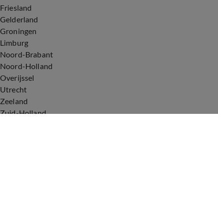
Friesland
Gelderland
Groningen
Limburg
Noord-Brabant
Noord-Holland
Overijssel
Utrecht
Zeeland
Zuid-Holland
Voorwaarden
Over ons
Privacyverklaring
Gebruiksvoorwaarden
Cookieverklaring
Digitale diensten
Cookie instellingen
Upod & Talpa Network
Adverteren