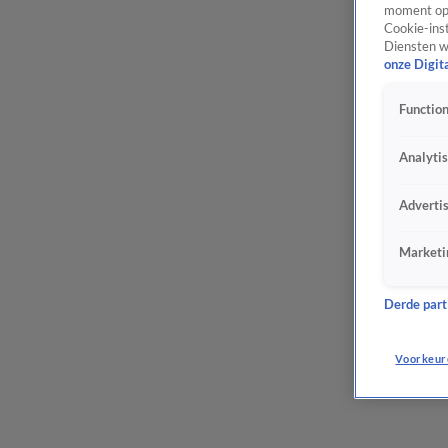
moment opn
Cookie-inst
Diensten w
onze Digit
Function
Analyti
Adverti
Marketi
Derde parti
Voorkeur