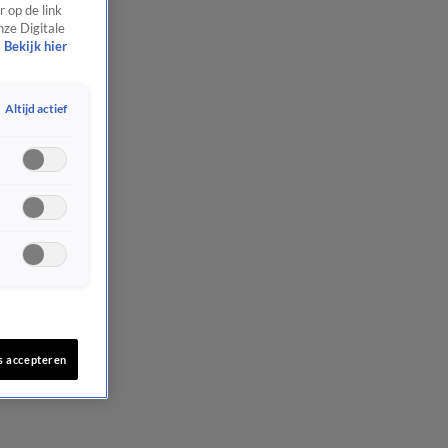
 op de link
nze Digitale
Bekijk hier
Altijd actief
s accepteren