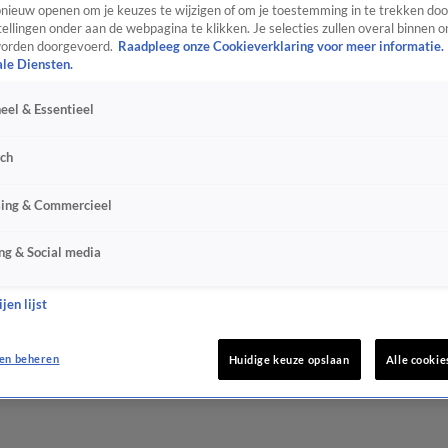
ieuw openen om je keuzes te wijzigen of om je toestemming in te trekken door
ellingen onder aan de webpagina te klikken. Je selecties zullen overal binnen o
orden doorgevoerd.
Raadpleeg onze Cookieverklaring voor meer informatie.
ale Diensten.
eel & Essentieel
sch
sing & Commercieel
ng & Social media
jen lijst
en beheren
Huidige keuze opslaan
Alle cookie