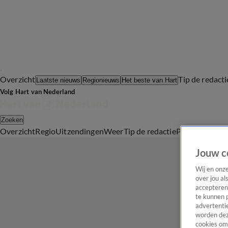
Overzicht
Tip de redacti
Laatste nieuws
Regionieuws
Het beste van Hart
Volg Hart van Nederland
Zoeken
Overzicht
Regio
Uitzendingen
Weer
Tip de redactie
Panel
Video's
Jouw c
Wij en onz
over jou al
accepteren
te kunnen 
advertentie
worden dez
cookies om 