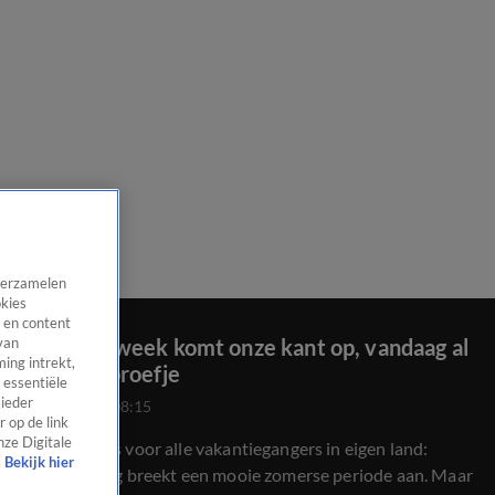
 verzamelen
okies
 en content
Zomerse week komt onze kant op, vandaag al
van
ing intrekt,
een voorproefje
 essentiële
 ieder
24 juli 2024, 08:15
 op de link
nze Digitale
Goed nieuws voor alle vakantiegangers in eigen land:
Bekijk hier
vanaf zondag breekt een mooie zomerse periode aan. Maar