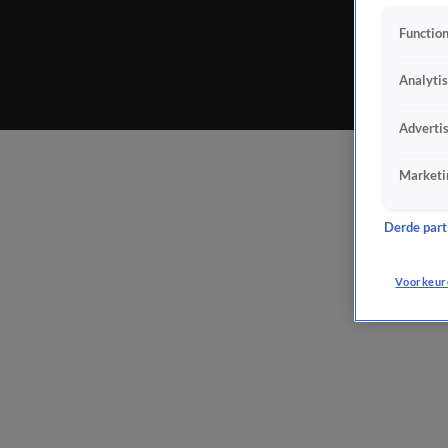
Function
Analyti
Adverti
Marketi
Derde parti
Voorkeur