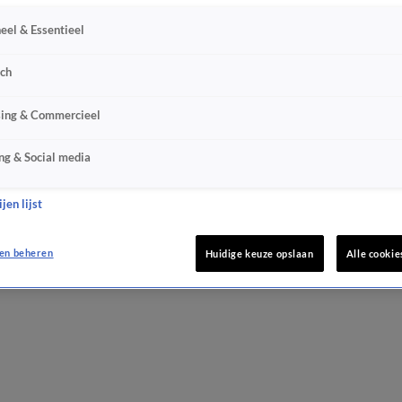
eel & Essentieel
sch
sing & Commercieel
ng & Social media
jen lijst
en beheren
Huidige keuze opslaan
Alle cookie