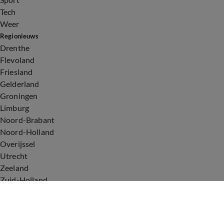
Tech
Weer
Regionieuws
Drenthe
Flevoland
Friesland
Gelderland
Groningen
Limburg
Noord-Brabant
Noord-Holland
Overijssel
Utrecht
Zeeland
Zuid-Holland
Voorwaarden
Over ons
Privacyverklaring