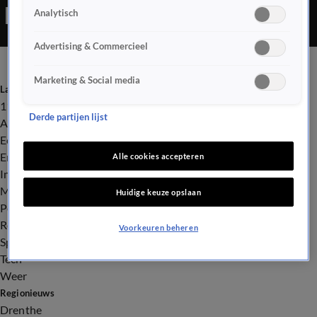
Analytisch
richting het weekend.
Advertising & Commercieel
Marketing & Social media
Laatste nieuws
112
Derde partijen lijst
Advies & Tips
Economie
Entertainment
Alle cookies accepteren
Infrastructuur
Milieu en Gezondheid
Huidige keuze opslaan
Politiek
Royalty
Voorkeuren beheren
Sport
Tech
Weer
Regionieuws
Drenthe