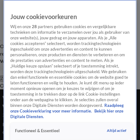
Jouw cookievoorkeuren
Wij en onze
28
partners gebruiken cookies en vergelijkbare
technieken om informatie te verzamelen over jou als gebruiker van
onze website(s), jouw gedrag en jouw apparaten. Als je „Alle
cookies accepteren” selecteert, worden trackingtechnologieën
Overzicht
Tip de
Laatste nieuws
Regionieuws
Het beste van Hart
ingeschakeld om onze advertenties en content te kunnen
redactie
personaliseren, onze producten en diensten te verbeteren en om
de prestaties van advertenties en content te meten. Als je
Volg Hart van Nederland
„Huidige keuze opslaan” selecteert of je toestemming intrekt,
worden deze trackingtechnologieën uitgeschakeld. We gebruiken
dan enkel functionele en essentiële cookies om de website goed te
Zoeken
laten functioneren en veilig te houden. Je kunt dit menu op ieder
Overzicht
Regio
Uitzendingen
Weer
Tip de redactie
Panel
Video's
moment opnieuw openen om je keuzes te wijzigen of om je
toestemming in te trekken door op de link Cookie-instellingen
Weerbeeld verandert: frisser en natter richting
onder aan de webpagina te klikken. Je selecties zullen overal
weekend
binnen onze Digitale Diensten worden doorgevoerd.
Raadpleeg
onze Cookieverklaring voor meer informatie.
Bekijk hier onze
21 mei 2025, 07:23
Digitale Diensten.
Het weer in Nederland laat zich van verschillende kanten zien
Altijd actief
Functioneel & Essentieel
deze week: van dichte mist in het oosten tot zon in het zuiden.
Lees hier hoe de temperaturen en buien zich ontwikkelen