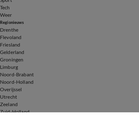
Tech
Weer
Regionieuws
Drenthe
Flevoland
Friesland
Gelderland
Groningen
Limburg
Noord-Brabant
Noord-Holland
Overijssel
Utrecht
Zeeland
Zuid-Holland
Voorwaarden
Over ons
Privacyverklaring