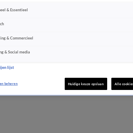
eel & Essentieel
sch
sing & Commercieel
ng & Social media
jen lijst
en beheren
Huidige keuze opslaan
Alle cookie