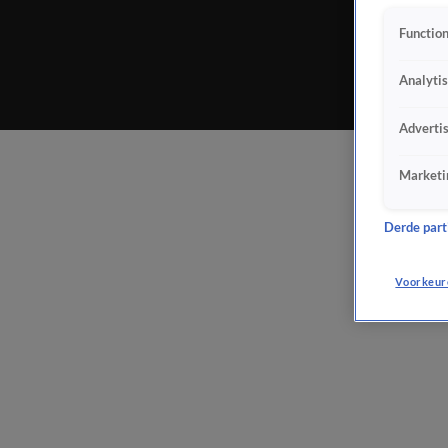
Function
Analyti
Adverti
Marketi
Derde parti
Voorkeur