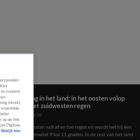
 verzamelen
okies
 en content
Tweedeling in het land: in het oosten volop
van
ing intrekt,
lente, in het zuidwesten regen
 essentiële
 ieder
3 mrt 2024, 08:30
 op de link
nze Digitale
In het zuidwesten valt af en toe regen en wordt het bij een
Bekijk hier
matige westenwind 9 tot 11 graden. In de rest van het land