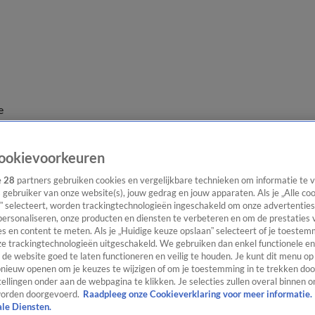
e
ookievoorkeuren
e
28
partners gebruiken cookies en vergelijkbare technieken om informatie te
s gebruiker van onze website(s), jouw gedrag en jouw apparaten. Als je „Alle co
” selecteert, worden trackingtechnologieën ingeschakeld om onze advertenties
personaliseren, onze producten en diensten te verbeteren en om de prestaties 
s en content te meten. Als je „Huidige keuze opslaan” selecteert of je toestemm
e trackingtechnologieën uitgeschakeld. We gebruiken dan enkel functionele en
de website goed te laten functioneren en veilig te houden. Je kunt dit menu op
ieuw openen om je keuzes te wijzigen of om je toestemming in te trekken door
ellingen onder aan de webpagina te klikken. Je selecties zullen overal binnen o
orden doorgevoerd.
Raadpleeg onze Cookieverklaring voor meer informatie.
ale Diensten.