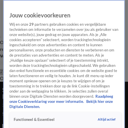
Jouw cookievoorkeuren
Wij en onze
29
partners gebruiken cookies en vergelijkbare
technieken om informatie te verzamelen over jou als gebruiker van
onze website(s), jouw gedrag en jouw apparaten. Als je „Alle
cookies accepteren” selecteert, worden trackingtechnologieën
Overzicht
Tip de
Laatste nieuws
Regionieuws
Het beste van Hart
ingeschakeld om onze advertenties en content te kunnen
redactie
personaliseren, onze producten en diensten te verbeteren en om
de prestaties van advertenties en content te meten. Als je
Volg Hart van Nederland
„Huidige keuze opslaan” selecteert of je toestemming intrekt,
worden deze trackingtechnologieën uitgeschakeld. We gebruiken
dan enkel functionele en essentiële cookies om de website goed te
Zoeken
laten functioneren en veilig te houden. Je kunt dit menu op ieder
Overzicht
Regio
Uitzendingen
Weer
Tip de redactie
Panel
Video's
moment opnieuw openen om je keuzes te wijzigen of om je
toestemming in te trekken door op de link Cookie-instellingen
Storm op komst: Louis trekt vanavond over het
onder aan de webpagina te klikken. Je selecties zullen overal
land
binnen onze Digitale Diensten worden doorgevoerd.
Raadpleeg
onze Cookieverklaring voor meer informatie.
Bekijk hier onze
22 feb 2024, 07:47
Digitale Diensten.
Storm op komst: Louis trekt vanavond over het land
Altijd actief
Functioneel & Essentieel