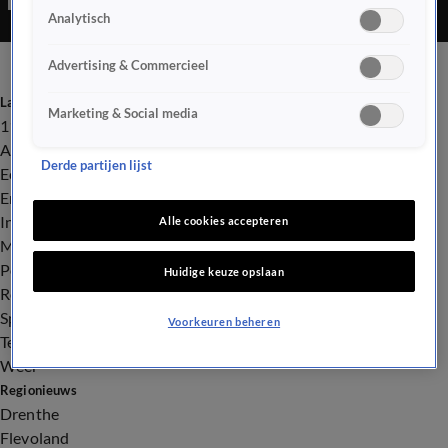
Analytisch
Advertising & Commercieel
Laatste nieuws
Marketing & Social media
112
Advies & Tips
Derde partijen lijst
Economie
Entertainment
Infrastructuur
Alle cookies accepteren
Milieu en Gezondheid
Politiek
Huidige keuze opslaan
Royalty
Sport
Voorkeuren beheren
Tech
Weer
Regionieuws
Drenthe
Flevoland