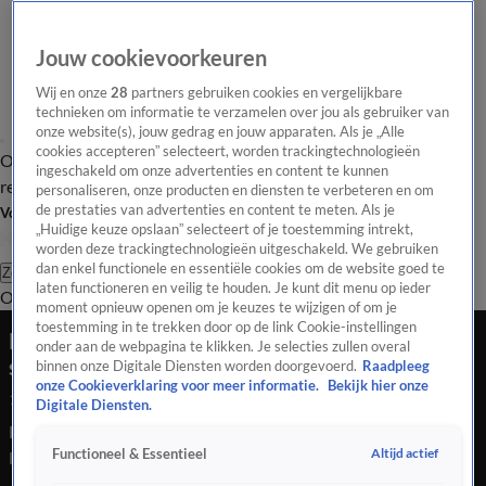
Jouw cookievoorkeuren
Wij en onze
28
partners gebruiken cookies en vergelijkbare
technieken om informatie te verzamelen over jou als gebruiker van
onze website(s), jouw gedrag en jouw apparaten. Als je „Alle
cookies accepteren” selecteert, worden trackingtechnologieën
Overzicht
Tip de
Laatste nieuws
Regionieuws
Het beste van Hart
ingeschakeld om onze advertenties en content te kunnen
redactie
personaliseren, onze producten en diensten te verbeteren en om
de prestaties van advertenties en content te meten. Als je
Volg Hart van Nederland
„Huidige keuze opslaan” selecteert of je toestemming intrekt,
worden deze trackingtechnologieën uitgeschakeld. We gebruiken
dan enkel functionele en essentiële cookies om de website goed te
Zoeken
laten functioneren en veilig te houden. Je kunt dit menu op ieder
Overzicht
Regio
Uitzendingen
Weer
Tip de redactie
Panel
Video's
moment opnieuw openen om je keuzes te wijzigen of om je
toestemming in te trekken door op de link Cookie-instellingen
Prestatiedruk onder jongeren enorm hoog, Eva
onder aan de webpagina te klikken. Je selecties zullen overal
slaapt er niet meer door
binnen onze Digitale Diensten worden doorgevoerd.
Raadpleeg
onze Cookieverklaring voor meer informatie.
Bekijk hier onze
19 apr 2023, 22:04
Digitale Diensten.
Een op de drie jongeren heeft volgens het Trimbos instituut
Altijd actief
Functioneel & Essentieel
last van prestatiedruk. Een nieuwe landelijke campagne
#GoedGenoeg wil ervoor zorgen dat jongeren meer met elkaar