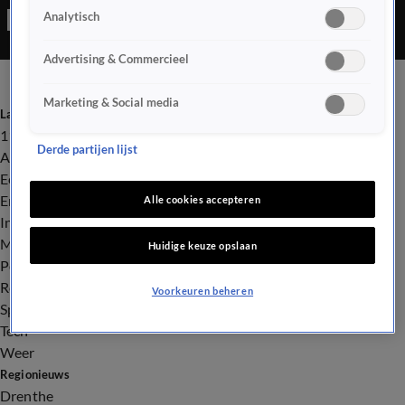
Analytisch
praten over prestatiedruk, De 17-jarige Eva uit Den Haag
ervaarde vroeger ook veel prestatiedruk waardoor ze piekerde
Advertising & Commercieel
en niet kon slapen.
Marketing & Social media
Laatste nieuws
112
Derde partijen lijst
Advies & Tips
Economie
Entertainment
Alle cookies accepteren
Infrastructuur
Milieu en Gezondheid
Huidige keuze opslaan
Politiek
Royalty
Voorkeuren beheren
Sport
Tech
Weer
Regionieuws
Drenthe