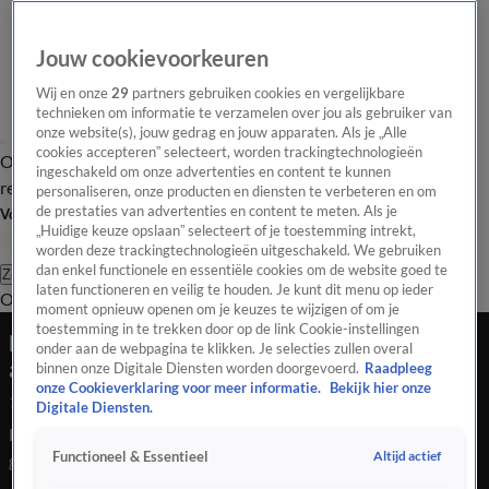
Jouw cookievoorkeuren
Wij en onze
29
partners gebruiken cookies en vergelijkbare
technieken om informatie te verzamelen over jou als gebruiker van
onze website(s), jouw gedrag en jouw apparaten. Als je „Alle
cookies accepteren” selecteert, worden trackingtechnologieën
Overzicht
Tip de
Laatste nieuws
Regionieuws
Het beste van Hart
ingeschakeld om onze advertenties en content te kunnen
redactie
personaliseren, onze producten en diensten te verbeteren en om
de prestaties van advertenties en content te meten. Als je
Volg Hart van Nederland
„Huidige keuze opslaan” selecteert of je toestemming intrekt,
worden deze trackingtechnologieën uitgeschakeld. We gebruiken
dan enkel functionele en essentiële cookies om de website goed te
Zoeken
laten functioneren en veilig te houden. Je kunt dit menu op ieder
Overzicht
Regio
Uitzendingen
Weer
Tip de redactie
Panel
Video's
moment opnieuw openen om je keuzes te wijzigen of om je
toestemming in te trekken door op de link Cookie-instellingen
Droogte gaan we voelen in de portemonnee:
onder aan de webpagina te klikken. Je selecties zullen overal
aardappelen en groenten duurder
binnen onze Digitale Diensten worden doorgevoerd.
Raadpleeg
onze Cookieverklaring voor meer informatie.
Bekijk hier onze
14 juni 2023, 22:43
Digitale Diensten.
Droogte gaan we voelen in de portemonnee: aardappelen en
Altijd actief
Functioneel & Essentieel
groenten duurder