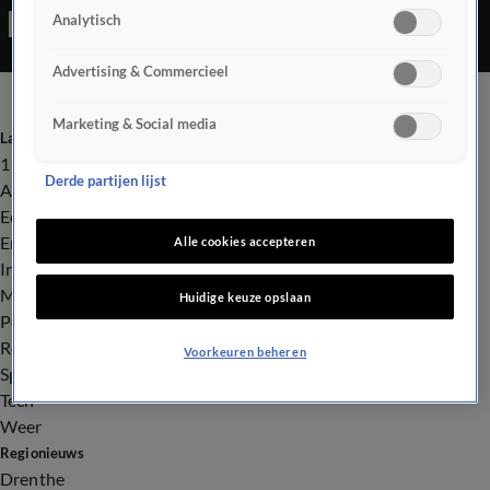
Analytisch
Advertising & Commercieel
Marketing & Social media
Laatste nieuws
112
Derde partijen lijst
Advies & Tips
Economie
Entertainment
Alle cookies accepteren
Infrastructuur
Milieu en Gezondheid
Huidige keuze opslaan
Politiek
Royalty
Voorkeuren beheren
Sport
Tech
Weer
Regionieuws
Drenthe