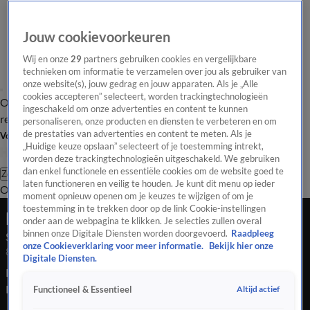
Jouw cookievoorkeuren
Wij en onze
29
partners gebruiken cookies en vergelijkbare
technieken om informatie te verzamelen over jou als gebruiker van
onze website(s), jouw gedrag en jouw apparaten. Als je „Alle
cookies accepteren” selecteert, worden trackingtechnologieën
Overzicht
Tip de
Laatste nieuws
Regionieuws
Het beste van Hart
ingeschakeld om onze advertenties en content te kunnen
redactie
personaliseren, onze producten en diensten te verbeteren en om
de prestaties van advertenties en content te meten. Als je
Volg Hart van Nederland
„Huidige keuze opslaan” selecteert of je toestemming intrekt,
worden deze trackingtechnologieën uitgeschakeld. We gebruiken
dan enkel functionele en essentiële cookies om de website goed te
Zoeken
laten functioneren en veilig te houden. Je kunt dit menu op ieder
Overzicht
Regio
Uitzendingen
Weer
Tip de redactie
Panel
Video's
moment opnieuw openen om je keuzes te wijzigen of om je
toestemming in te trekken door op de link Cookie-instellingen
Het Weer
onder aan de webpagina te klikken. Je selecties zullen overal
binnen onze Digitale Diensten worden doorgevoerd.
Raadpleeg
Seizoen 2026, aflevering 1963
onze Cookieverklaring voor meer informatie.
Bekijk hier onze
8 mei, 10:23
Digitale Diensten.
Bekijk aflevering 1963 van Het Weer uit seizoen 2026 hier.
Deze aflevering is uitgezonden op 8 mei, 10:23 uur bij SBS6.
Altijd actief
Functioneel & Essentieel
Het Weer is een Nieuws programma