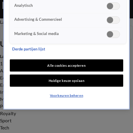
Analytisch
Advertising & Commercieel
Late Editie
Ochtend Editie
Vroege Editie
Het Weer
Seizoen 2026
Marketing & Social media
Uitzendingen
Derde partijen lijst
Laatste nieuws
112
Alle cookies accepteren
Advies & Tips
Economie
Huidige keuze opslaan
Entertainment
Infrastructuur
Voorkeuren beheren
Milieu en Gezondheid
Politiek
Royalty
Sport
Tech