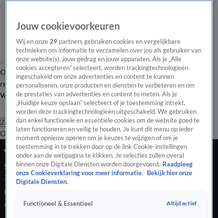
Jouw cookievoorkeuren
Wij en onze
29
partners gebruiken cookies en vergelijkbare
technieken om informatie te verzamelen over jou als gebruiker van
onze website(s), jouw gedrag en jouw apparaten. Als je „Alle
cookies accepteren” selecteert, worden trackingtechnologieën
Overzicht
Tip de
Laatste nieuws
Regionieuws
Het beste van Hart
ingeschakeld om onze advertenties en content te kunnen
redactie
personaliseren, onze producten en diensten te verbeteren en om
de prestaties van advertenties en content te meten. Als je
Volg Hart van Nederland
„Huidige keuze opslaan” selecteert of je toestemming intrekt,
worden deze trackingtechnologieën uitgeschakeld. We gebruiken
dan enkel functionele en essentiële cookies om de website goed te
Zoeken
laten functioneren en veilig te houden. Je kunt dit menu op ieder
Overzicht
Regio
Uitzendingen
Weer
Tip de redactie
Panel
Video's
moment opnieuw openen om je keuzes te wijzigen of om je
toestemming in te trekken door op de link Cookie-instellingen
Vroege Editie
onder aan de webpagina te klikken. Je selecties zullen overal
binnen onze Digitale Diensten worden doorgevoerd.
Raadpleeg
Seizoen 2026, aflevering 82
onze Cookieverklaring voor meer informatie.
Bekijk hier onze
23 apr, 17:50
Digitale Diensten.
De nationale veiligheid was niet eerder zo in gevaar, zegt de
AIVD. Met name door Russen, Chinezen en terroristen. En
Altijd actief
Functioneel & Essentieel
relschoppers nemen steeds meer azc-protesten over.