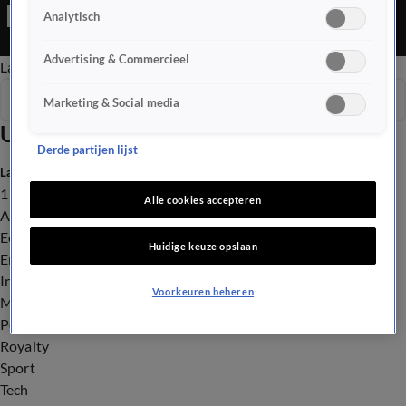
Analytisch
Advertising & Commercieel
Late Editie
Ochtend Editie
Vroege Editie
Het Weer
Seizoen 2026
Marketing & Social media
Uitzendingen
Derde partijen lijst
Laatste nieuws
112
Alle cookies accepteren
Advies & Tips
Economie
Huidige keuze opslaan
Entertainment
Infrastructuur
Voorkeuren beheren
Milieu en Gezondheid
Politiek
Royalty
Sport
Tech