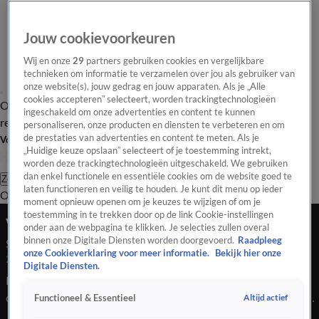
Jouw cookievoorkeuren
Wij en onze
29
partners gebruiken cookies en vergelijkbare
technieken om informatie te verzamelen over jou als gebruiker van
onze website(s), jouw gedrag en jouw apparaten. Als je „Alle
cookies accepteren” selecteert, worden trackingtechnologieën
Overzicht
Tip de
Laatste nieuws
Regionieuws
Het beste van Hart
ingeschakeld om onze advertenties en content te kunnen
redactie
personaliseren, onze producten en diensten te verbeteren en om
de prestaties van advertenties en content te meten. Als je
Volg Hart van Nederland
„Huidige keuze opslaan” selecteert of je toestemming intrekt,
worden deze trackingtechnologieën uitgeschakeld. We gebruiken
dan enkel functionele en essentiële cookies om de website goed te
Zoeken
laten functioneren en veilig te houden. Je kunt dit menu op ieder
Overzicht
Regio
Uitzendingen
Weer
Tip de redactie
Panel
Video's
moment opnieuw openen om je keuzes te wijzigen of om je
toestemming in te trekken door op de link Cookie-instellingen
Vroege Editie
onder aan de webpagina te klikken. Je selecties zullen overal
binnen onze Digitale Diensten worden doorgevoerd.
Raadpleeg
Seizoen 2026, aflevering 101
onze Cookieverklaring voor meer informatie.
Bekijk hier onze
20 mei, 17:50
Digitale Diensten.
Een nieuw hoofdstuk in de asiel-crisis in ons land. Het is ZO
druk in het aanmeldcentrum in het Groningse Ter Apel, dat er
Altijd actief
Functioneel & Essentieel
niet voor iedereen meer plek is. De deur zit zo goed als dicht. In