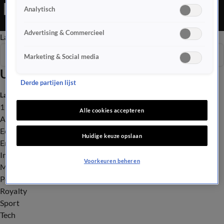
het aanmeldcentrum zijn nu meer dan 2300 mensen. Dat zijn er
Analytisch
honderden meer dan het maximum, en dus zegt het COA (dat
de opvang regelt): het is hier onveilig. En dus lijkt het erop dat
Advertising & Commercieel
Late Editie
Ochtend Editie
Vroege Editie
Het Weer
er asielzoekers op straat slapen vannacht.
Seizoen 2026
Marketing & Social media
Uitzendingen
Derde partijen lijst
Laatste nieuws
112
Alle cookies accepteren
Advies & Tips
Economie
Huidige keuze opslaan
Entertainment
Infrastructuur
Voorkeuren beheren
Milieu en Gezondheid
Politiek
Royalty
Sport
Tech