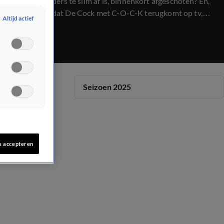
schapenhouders te slim af is, binnenkort afgeschoten? En,
fans zijn blij dat De Cock met C-O-C-K terugkomt op tv,
Altijd actief
wij spreken een oud lijk.
Seizoen 2025
s accepteren