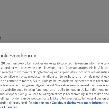
e
ookievoorkeuren
e
28
partners gebruiken cookies en vergelijkbare technieken om informatie te
s gebruiker van onze website(s), jouw gedrag en jouw apparaten. Als je „Alle co
” selecteert, worden trackingtechnologieën ingeschakeld om onze advertenties
personaliseren, onze producten en diensten te verbeteren en om de prestaties 
s en content te meten. Als je „Huidige keuze opslaan” selecteert of je toestemm
e trackingtechnologieën uitgeschakeld. We gebruiken dan enkel functionele en
de website goed te laten functioneren en veilig te houden. Je kunt dit menu op
ieuw openen om je keuzes te wijzigen of om je toestemming in te trekken door
ellingen onder aan de webpagina te klikken. Je selecties zullen overal binnen o
orden doorgevoerd.
Raadpleeg onze Cookieverklaring voor meer informatie.
ale Diensten.