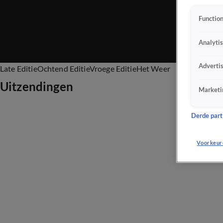
Function
Analyti
Adverti
Late Editie
Ochtend Editie
Vroege Editie
Het Weer
Uitzendingen
Marketi
Derde parti
Voorkeur