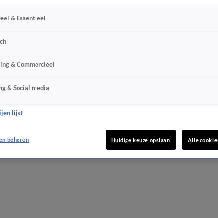
eel & Essentieel
sch
sing & Commercieel
ng & Social media
jen lijst
en beheren
Huidige keuze opslaan
Alle cookie