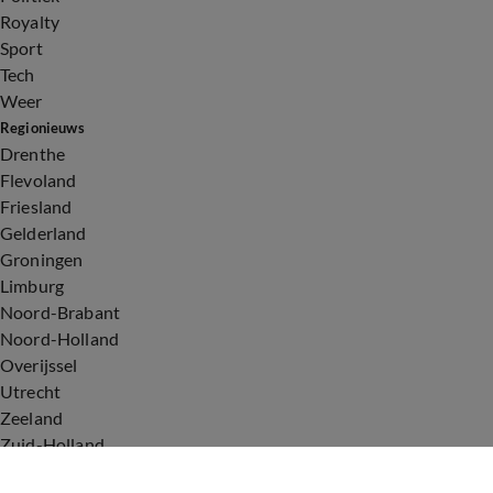
Royalty
Sport
Tech
Weer
Regionieuws
Drenthe
Flevoland
Friesland
Gelderland
Groningen
Limburg
Noord-Brabant
Noord-Holland
Overijssel
Utrecht
Zeeland
Zuid-Holland
Voorwaarden