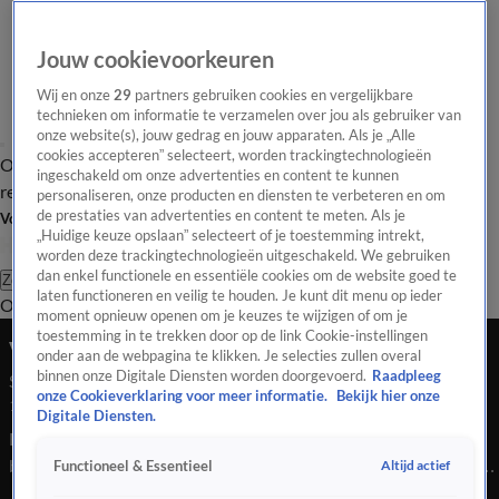
Jouw cookievoorkeuren
Wij en onze
29
partners gebruiken cookies en vergelijkbare
technieken om informatie te verzamelen over jou als gebruiker van
onze website(s), jouw gedrag en jouw apparaten. Als je „Alle
cookies accepteren” selecteert, worden trackingtechnologieën
Overzicht
Tip de
Laatste nieuws
Regionieuws
Het beste van Hart
ingeschakeld om onze advertenties en content te kunnen
redactie
personaliseren, onze producten en diensten te verbeteren en om
de prestaties van advertenties en content te meten. Als je
Volg Hart van Nederland
„Huidige keuze opslaan” selecteert of je toestemming intrekt,
worden deze trackingtechnologieën uitgeschakeld. We gebruiken
dan enkel functionele en essentiële cookies om de website goed te
Zoeken
laten functioneren en veilig te houden. Je kunt dit menu op ieder
Overzicht
Regio
Uitzendingen
Weer
Tip de redactie
Panel
Video's
moment opnieuw openen om je keuzes te wijzigen of om je
toestemming in te trekken door op de link Cookie-instellingen
Vroege Editie
onder aan de webpagina te klikken. Je selecties zullen overal
binnen onze Digitale Diensten worden doorgevoerd.
Raadpleeg
Seizoen 2026, aflevering 94
onze Cookieverklaring voor meer informatie.
Bekijk hier onze
11 mei, 17:50
Digitale Diensten.
Een verkeersruzie in Oss loopt helemaal uit de hand, een auto
belandt in een tuin en vijf mensen gaan met elkaar op de vuist.
Altijd actief
Functioneel & Essentieel
Het is de eerste dag van het fatbikeverbod in het Amsterdamse