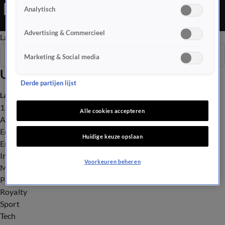
vondelpark, maar houden mensen zich er een beetje aan? Hoog
Analytisch
bezoek op Terschelling, en diegene neemt ook nog eens een
grote zak geld mee.
Advertising & Commercieel
Late Editie
Ochtend Editie
Vroege Editie
Het Weer
Seizoen 2026
Marketing & Social media
Uitzendingen
Derde partijen lijst
Laatste nieuws
112
Alle cookies accepteren
Advies & Tips
Economie
Huidige keuze opslaan
Entertainment
Infrastructuur
Voorkeuren beheren
Milieu en Gezondheid
Politiek
Royalty
Sport
Tech