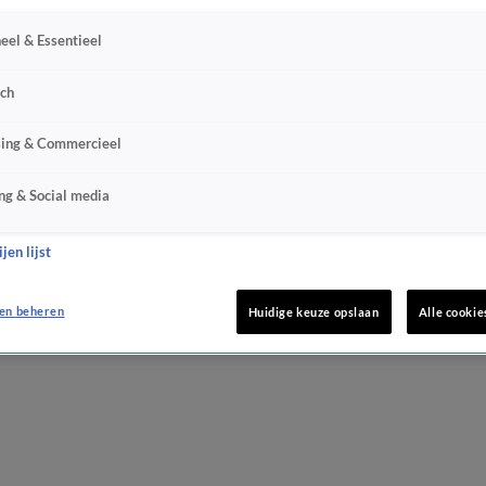
eel & Essentieel
sch
sing & Commercieel
ng & Social media
jen lijst
en beheren
Huidige keuze opslaan
Alle cookie