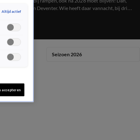
waarschuwt bij rampen, ook na 2028 moet blijven! Dan,
een raadsel in Deventer. Wie heeft daar vannacht, bij drie
Altijd actief
historische panden, rookfakkels naar binnen gegooid?
Seizoen 2026
s accepteren