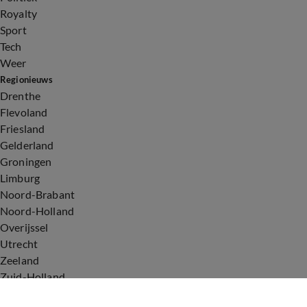
Royalty
Sport
Tech
Weer
Regionieuws
Drenthe
Flevoland
Friesland
Gelderland
Groningen
Limburg
Noord-Brabant
Noord-Holland
Overijssel
Utrecht
Zeeland
Zuid-Holland
Voorwaarden