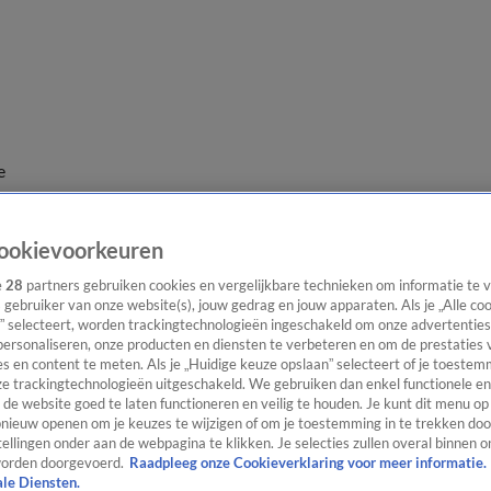
e
ookievoorkeuren
e
28
partners gebruiken cookies en vergelijkbare technieken om informatie te
s gebruiker van onze website(s), jouw gedrag en jouw apparaten. Als je „Alle co
” selecteert, worden trackingtechnologieën ingeschakeld om onze advertenties
personaliseren, onze producten en diensten te verbeteren en om de prestaties 
s en content te meten. Als je „Huidige keuze opslaan” selecteert of je toestemm
e trackingtechnologieën uitgeschakeld. We gebruiken dan enkel functionele en
de website goed te laten functioneren en veilig te houden. Je kunt dit menu op
ieuw openen om je keuzes te wijzigen of om je toestemming in te trekken door
ellingen onder aan de webpagina te klikken. Je selecties zullen overal binnen o
orden doorgevoerd.
Raadpleeg onze Cookieverklaring voor meer informatie.
ale Diensten.