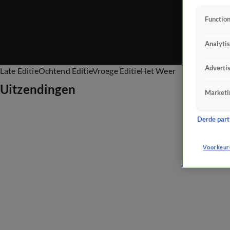
Function
Analyti
Adverti
Late Editie
Ochtend Editie
Vroege Editie
Het Weer
Uitzendingen
Marketi
Derde parti
Voorkeur