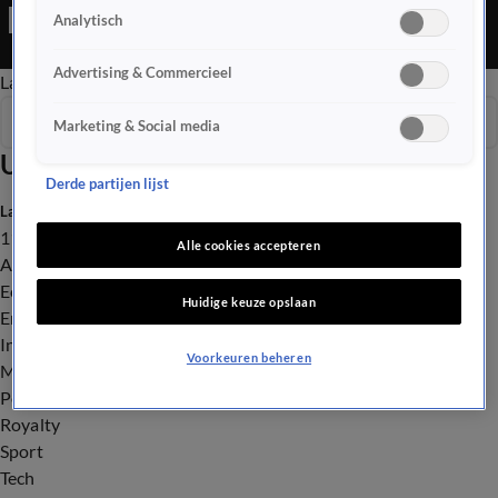
Editie is een Nieuws programma
Analytisch
Advertising & Commercieel
Late Editie
Ochtend Editie
Vroege Editie
Het Weer
Seizoen 2026
Marketing & Social media
Uitzendingen
Derde partijen lijst
Laatste nieuws
112
Alle cookies accepteren
Advies & Tips
Economie
Huidige keuze opslaan
Entertainment
Infrastructuur
Voorkeuren beheren
Milieu en Gezondheid
Politiek
Royalty
Sport
Tech