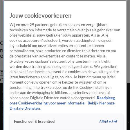
Jouw cookievoorkeuren
Wij en onze
29
partners gebruiken cookies en vergelijkbare
technieken om informatie te verzamelen over jou als gebruiker van
onze website(s), jouw gedrag en jouw apparaten. Als je „Alle
cookies accepteren” selecteert, worden trackingtechnologieën
Overzicht
Tip de
Laatste nieuws
Regionieuws
Het beste van Hart
ingeschakeld om onze advertenties en content te kunnen
redactie
personaliseren, onze producten en diensten te verbeteren en om
de prestaties van advertenties en content te meten. Als je
Volg Hart van Nederland
„Huidige keuze opslaan” selecteert of je toestemming intrekt,
worden deze trackingtechnologieën uitgeschakeld. We gebruiken
dan enkel functionele en essentiële cookies om de website goed te
Zoeken
laten functioneren en veilig te houden. Je kunt dit menu op ieder
Overzicht
Regio
Uitzendingen
Weer
Tip de redactie
Panel
Video's
moment opnieuw openen om je keuzes te wijzigen of om je
toestemming in te trekken door op de link Cookie-instellingen
Ochtend Editie
onder aan de webpagina te klikken. Je selecties zullen overal
binnen onze Digitale Diensten worden doorgevoerd.
Raadpleeg
Seizoen 2026, aflevering 2280
onze Cookieverklaring voor meer informatie.
Bekijk hier onze
30 mei, 08:00
Digitale Diensten.
Bekijk aflevering 2280 van Hart van Nederland - Ochtend
Editie uit seizoen 2026 hier. Deze aflevering is uitgezonden op
Altijd actief
Functioneel & Essentieel
30 mei, 08:00 uur bij SBS6. Hart van Nederland - Ochtend