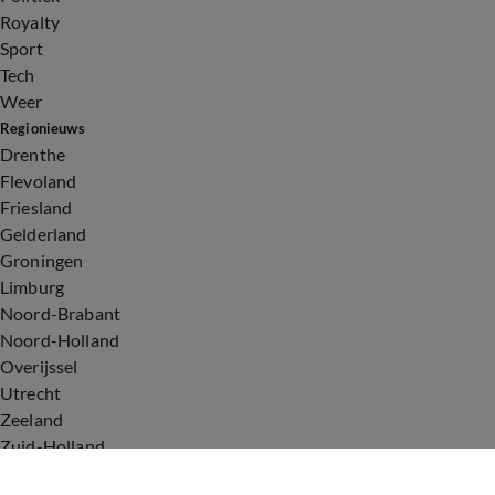
Royalty
Sport
Tech
Weer
Regionieuws
Drenthe
Flevoland
Friesland
Gelderland
Groningen
Limburg
Noord-Brabant
Noord-Holland
Overijssel
Utrecht
Zeeland
Zuid-Holland
Voorwaarden