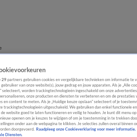
e
ookievoorkeuren
e
29
partners gebruiken cookies en vergelijkbare technieken om informatie te
s gebruiker van onze website(s), jouw gedrag en jouw apparaten. Als je „Alle co
” selecteert, worden trackingtechnologieën ingeschakeld om onze advertenties
personaliseren, onze producten en diensten te verbeteren en om de prestaties 
s en content te meten. Als je „Huidige keuze opslaan” selecteert of je toestemm
e trackingtechnologieën uitgeschakeld. We gebruiken dan enkel functionele en
de website goed te laten functioneren en veilig te houden. Je kunt dit menu op
ieuw openen om je keuzes te wijzigen of om je toestemming in te trekken door
ellingen onder aan de webpagina te klikken. Je selecties zullen overal binnen o
orden doorgevoerd.
Raadpleeg onze Cookieverklaring voor meer informatie.
ale Diensten.