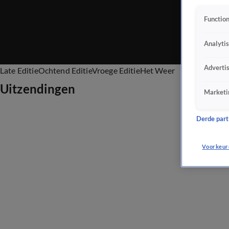
Function
Analyti
Adverti
Late Editie
Ochtend Editie
Vroege Editie
Het Weer
Uitzendingen
Marketi
Derde parti
Voorkeur