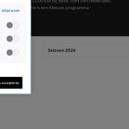
op 24 maart, 11:00 uur bij SBS6. Hart van Nederland -
Ochtend Editie is een Nieuws programma
Altijd actief
Seizoen 2026
s accepteren