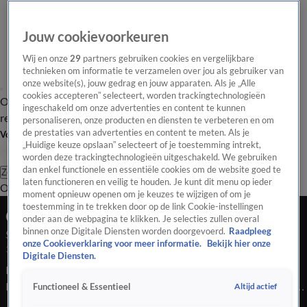
Jouw cookievoorkeuren
Wij en onze
29
partners gebruiken cookies en vergelijkbare
technieken om informatie te verzamelen over jou als gebruiker van
onze website(s), jouw gedrag en jouw apparaten. Als je „Alle
cookies accepteren” selecteert, worden trackingtechnologieën
Overzicht
Tip de
Laatste nieuws
Regionieuws
Het beste van Hart
ingeschakeld om onze advertenties en content te kunnen
redactie
personaliseren, onze producten en diensten te verbeteren en om
de prestaties van advertenties en content te meten. Als je
Volg Hart van Nederland
„Huidige keuze opslaan” selecteert of je toestemming intrekt,
worden deze trackingtechnologieën uitgeschakeld. We gebruiken
dan enkel functionele en essentiële cookies om de website goed te
Zoeken
laten functioneren en veilig te houden. Je kunt dit menu op ieder
Overzicht
Regio
Uitzendingen
Weer
Tip de redactie
Panel
Video's
moment opnieuw openen om je keuzes te wijzigen of om je
toestemming in te trekken door op de link Cookie-instellingen
Ochtend Editie
onder aan de webpagina te klikken. Je selecties zullen overal
binnen onze Digitale Diensten worden doorgevoerd.
Raadpleeg
Seizoen 2025, aflevering 5209
onze Cookieverklaring voor meer informatie.
Bekijk hier onze
3 dec 2025, 10:00
Digitale Diensten.
Bekijk aflevering 5209 van Hart van Nederland - Ochtend
Editie uit seizoen 2025 hier. Deze aflevering is uitgezonden op
Altijd actief
Functioneel & Essentieel
3 december, 10:00 uur bij SBS6. Hart van Nederland - Ochtend