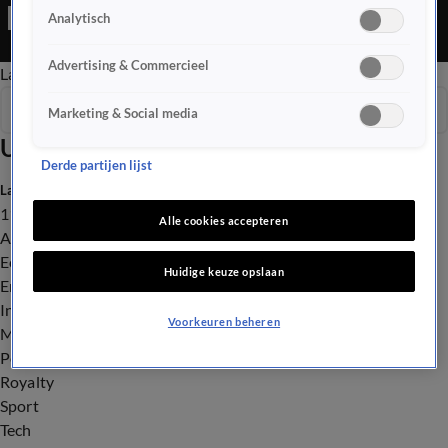
Ochtend Editie is een Nieuws programma
Analytisch
Advertising & Commercieel
Late Editie
Ochtend Editie
Vroege Editie
Het Weer
Seizoen 2025
Marketing & Social media
Uitzendingen
Derde partijen lijst
Laatste nieuws
112
Alle cookies accepteren
Advies & Tips
Economie
Huidige keuze opslaan
Entertainment
Infrastructuur
Voorkeuren beheren
Milieu en Gezondheid
Politiek
Royalty
Sport
Tech