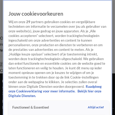
Jouw cookievoorkeuren
Wij en onze
29
partners gebruiken cookies en vergelijkbare
technieken om informatie te verzamelen over jou als gebruiker van
onze website(s), jouw gedrag en jouw apparaten. Als je „Alle
cookies accepteren” selecteert, worden trackingtechnologieën
Overzicht
Tip de
Laatste nieuws
Regionieuws
Het beste van Hart
ingeschakeld om onze advertenties en content te kunnen
redactie
personaliseren, onze producten en diensten te verbeteren en om
de prestaties van advertenties en content te meten. Als je
Volg Hart van Nederland
„Huidige keuze opslaan” selecteert of je toestemming intrekt,
worden deze trackingtechnologieën uitgeschakeld. We gebruiken
dan enkel functionele en essentiële cookies om de website goed te
Zoeken
laten functioneren en veilig te houden. Je kunt dit menu op ieder
Overzicht
Regio
Uitzendingen
Weer
Tip de redactie
Panel
Video's
moment opnieuw openen om je keuzes te wijzigen of om je
toestemming in te trekken door op de link Cookie-instellingen
Ochtend Editie
onder aan de webpagina te klikken. Je selecties zullen overal
binnen onze Digitale Diensten worden doorgevoerd.
Raadpleeg
Seizoen 2025, aflevering 5584
onze Cookieverklaring voor meer informatie.
Bekijk hier onze
29 dec 2025, 07:59
Digitale Diensten.
Bekijk aflevering 5584 van Hart van Nederland - Ochtend
Editie uit seizoen 2025 hier. Deze aflevering is uitgezonden op
Altijd actief
Functioneel & Essentieel
29 december, 07:59 uur bij SBS6. Hart van Nederland -