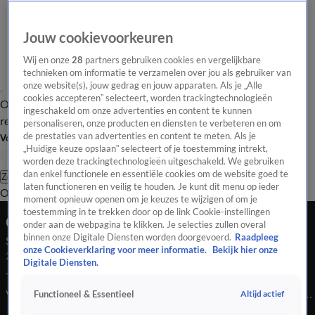
Jouw cookievoorkeuren
Wij en onze
28
partners gebruiken cookies en vergelijkbare
technieken om informatie te verzamelen over jou als gebruiker van
onze website(s), jouw gedrag en jouw apparaten. Als je „Alle
cookies accepteren” selecteert, worden trackingtechnologieën
Overzicht
Tip de
Laatste nieuws
Regionieuws
Het beste van Hart
ingeschakeld om onze advertenties en content te kunnen
redactie
personaliseren, onze producten en diensten te verbeteren en om
de prestaties van advertenties en content te meten. Als je
Volg Hart van Nederland
„Huidige keuze opslaan” selecteert of je toestemming intrekt,
worden deze trackingtechnologieën uitgeschakeld. We gebruiken
dan enkel functionele en essentiële cookies om de website goed te
Zoeken
laten functioneren en veilig te houden. Je kunt dit menu op ieder
Overzicht
Regio
Uitzendingen
Weer
Tip de redactie
Panel
Video's
moment opnieuw openen om je keuzes te wijzigen of om je
toestemming in te trekken door op de link Cookie-instellingen
Ochtend Editie
onder aan de webpagina te klikken. Je selecties zullen overal
binnen onze Digitale Diensten worden doorgevoerd.
Raadpleeg
Seizoen 2026, aflevering 1727
onze Cookieverklaring voor meer informatie.
Bekijk hier onze
23 apr, 09:00
Digitale Diensten.
Telefoongebruik blijkt nog altijd hardnekkig in het verkeer.
Verder is er een te dikke hond in beslag genomen in ons land.
Altijd actief
Functioneel & Essentieel
En Karol G-fans moeten opletten deze ochtend.