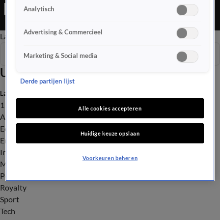
Analytisch
Advertising & Commercieel
Late Editie
Ochtend Editie
Vroege Editie
Het Weer
Seizoen 2026
Marketing & Social media
Uitzendingen
Derde partijen lijst
Laatste nieuws
112
Alle cookies accepteren
Advies & Tips
Economie
Huidige keuze opslaan
Entertainment
Infrastructuur
Voorkeuren beheren
Milieu en Gezondheid
Politiek
Royalty
Sport
Tech