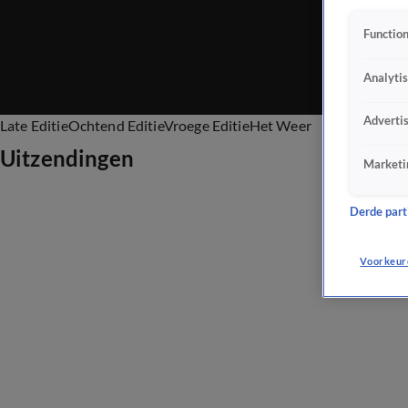
Function
Analyti
Adverti
Late Editie
Ochtend Editie
Vroege Editie
Het Weer
Uitzendingen
Marketi
Derde parti
Voorkeur