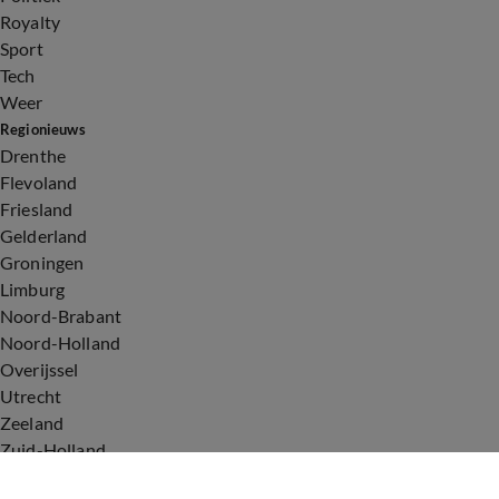
Royalty
Sport
Tech
Weer
Regionieuws
Drenthe
Flevoland
Friesland
Gelderland
Groningen
Limburg
Noord-Brabant
Noord-Holland
Overijssel
Utrecht
Zeeland
Zuid-Holland
Voorwaarden