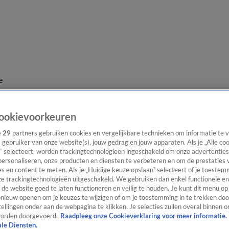
e
ookievoorkeuren
e
29
partners gebruiken cookies en vergelijkbare technieken om informatie te
s gebruiker van onze website(s), jouw gedrag en jouw apparaten. Als je „Alle co
” selecteert, worden trackingtechnologieën ingeschakeld om onze advertenties
personaliseren, onze producten en diensten te verbeteren en om de prestaties 
s en content te meten. Als je „Huidige keuze opslaan” selecteert of je toestemm
e trackingtechnologieën uitgeschakeld. We gebruiken dan enkel functionele en
de website goed te laten functioneren en veilig te houden. Je kunt dit menu op
ieuw openen om je keuzes te wijzigen of om je toestemming in te trekken door
ellingen onder aan de webpagina te klikken. Je selecties zullen overal binnen o
orden doorgevoerd.
Raadpleeg onze Cookieverklaring voor meer informatie.
ale Diensten.