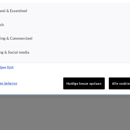
eel & Essentieel
sch
sing & Commercieel
ng & Social media
jen lijst
en beheren
Huidige keuze opslaan
Alle cookie