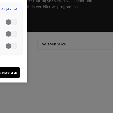
op 24 mei, 07:00 uur bij SBS6. Hart van Nederland -
Ochtend Editie is een Nieuws programma
Altijd actief
Seizoen 2026
s accepteren