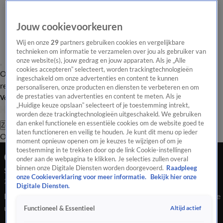
Jouw cookievoorkeuren
Wij en onze
29
partners gebruiken cookies en vergelijkbare
technieken om informatie te verzamelen over jou als gebruiker van
onze website(s), jouw gedrag en jouw apparaten. Als je „Alle
cookies accepteren” selecteert, worden trackingtechnologieën
Overzicht
Tip de
Laatste nieuws
Regionieuws
Het beste van Hart
ingeschakeld om onze advertenties en content te kunnen
redactie
personaliseren, onze producten en diensten te verbeteren en om
de prestaties van advertenties en content te meten. Als je
Volg Hart van Nederland
„Huidige keuze opslaan” selecteert of je toestemming intrekt,
worden deze trackingtechnologieën uitgeschakeld. We gebruiken
dan enkel functionele en essentiële cookies om de website goed te
Zoeken
laten functioneren en veilig te houden. Je kunt dit menu op ieder
Overzicht
Regio
Uitzendingen
Weer
Tip de redactie
Panel
Video's
moment opnieuw openen om je keuzes te wijzigen of om je
toestemming in te trekken door op de link Cookie-instellingen
Ochtend Editie
onder aan de webpagina te klikken. Je selecties zullen overal
binnen onze Digitale Diensten worden doorgevoerd.
Raadpleeg
Seizoen 2026, aflevering 419
onze Cookieverklaring voor meer informatie.
Bekijk hier onze
27 jan, 10:00
Digitale Diensten.
Bekijk aflevering 419 van Hart van Nederland - Ochtend Editie
uit seizoen 2026 hier. Deze aflevering is uitgezonden op 27
Altijd actief
Functioneel & Essentieel
januari, 10:00 uur bij SBS6. Hart van Nederland - Ochtend