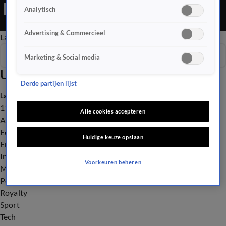
Editie is een Nieuws programma
Analytisch
Advertising & Commercieel
Late Editie
Ochtend Editie
Vroege Editie
Het Weer
Seizoen 2026
Marketing & Social media
Uitzendingen
Derde partijen lijst
Laatste nieuws
112
Alle cookies accepteren
Advies & Tips
Economie
Huidige keuze opslaan
Entertainment
Infrastructuur
Voorkeuren beheren
Milieu en Gezondheid
Politiek
Royalty
Sport
Tech