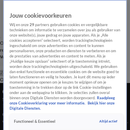
Jouw cookievoorkeuren
Wij en onze
29
partners gebruiken cookies en vergelijkbare
technieken om informatie te verzamelen over jou als gebruiker van
onze website(s), jouw gedrag en jouw apparaten. Als je „Alle
cookies accepteren” selecteert, worden trackingtechnologieën
Overzicht
Tip de
Laatste nieuws
Regionieuws
Het beste van Hart
ingeschakeld om onze advertenties en content te kunnen
redactie
personaliseren, onze producten en diensten te verbeteren en om
de prestaties van advertenties en content te meten. Als je
Volg Hart van Nederland
„Huidige keuze opslaan” selecteert of je toestemming intrekt,
worden deze trackingtechnologieën uitgeschakeld. We gebruiken
dan enkel functionele en essentiële cookies om de website goed te
Zoeken
laten functioneren en veilig te houden. Je kunt dit menu op ieder
Overzicht
Regio
Uitzendingen
Weer
Tip de redactie
Panel
Video's
moment opnieuw openen om je keuzes te wijzigen of om je
toestemming in te trekken door op de link Cookie-instellingen
Ochtend Editie
onder aan de webpagina te klikken. Je selecties zullen overal
binnen onze Digitale Diensten worden doorgevoerd.
Raadpleeg
Seizoen 2025, aflevering 4981
onze Cookieverklaring voor meer informatie.
Bekijk hier onze
18 nov 2025, 09:00
Digitale Diensten.
Grote problemen op de A28 even ten noorden van Assen. Een
vrachtwagen met een lading bieten kantelt met een ravage op
Altijd actief
Functioneel & Essentieel
de weg en files tot gevolg. En kinderen zijn er dol op Roblox.