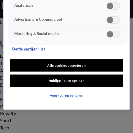
Maar het online gameplatform is weer in opspraak geraakt nu
Analytisch
blijkt dat een sadistische sekte ook in Nederland slachtoffers
heeft gemaakt. En het Nederlands elftal mag zich voor de
Advertising & Commercieel
Late Editie
Ochtend Editie
Vroege Editie
Het Weer
twaalfde keer in de historie melden op het WK-voetbal.
Seizoen 2025
Marketing & Social media
Uitzendingen
Derde partijen lijst
Laatste nieuws
112
Alle cookies accepteren
Advies & Tips
Economie
Huidige keuze opslaan
Entertainment
Infrastructuur
Voorkeuren beheren
Milieu en Gezondheid
Politiek
Royalty
Sport
Tech