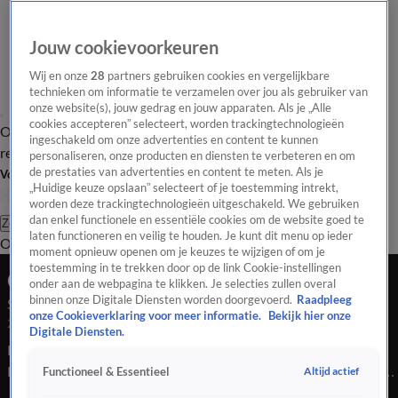
Jouw cookievoorkeuren
Wij en onze
28
partners gebruiken cookies en vergelijkbare
technieken om informatie te verzamelen over jou als gebruiker van
onze website(s), jouw gedrag en jouw apparaten. Als je „Alle
cookies accepteren” selecteert, worden trackingtechnologieën
Overzicht
Tip de
Laatste nieuws
Regionieuws
Het beste van Hart
ingeschakeld om onze advertenties en content te kunnen
redactie
personaliseren, onze producten en diensten te verbeteren en om
de prestaties van advertenties en content te meten. Als je
Volg Hart van Nederland
„Huidige keuze opslaan” selecteert of je toestemming intrekt,
worden deze trackingtechnologieën uitgeschakeld. We gebruiken
dan enkel functionele en essentiële cookies om de website goed te
Zoeken
laten functioneren en veilig te houden. Je kunt dit menu op ieder
Overzicht
Regio
Uitzendingen
Weer
Tip de redactie
Panel
Video's
moment opnieuw openen om je keuzes te wijzigen of om je
toestemming in te trekken door op de link Cookie-instellingen
Ochtend Editie
onder aan de webpagina te klikken. Je selecties zullen overal
binnen onze Digitale Diensten worden doorgevoerd.
Raadpleeg
Seizoen 2025, aflevering 5493
onze Cookieverklaring voor meer informatie.
Bekijk hier onze
23 dec 2025, 07:00
Digitale Diensten.
Bekijk aflevering 5493 van Hart van Nederland - Ochtend
Editie uit seizoen 2025 hier. Deze aflevering is uitgezonden op
Altijd actief
Functioneel & Essentieel
23 december, 07:00 uur bij SBS6. Hart van Nederland -