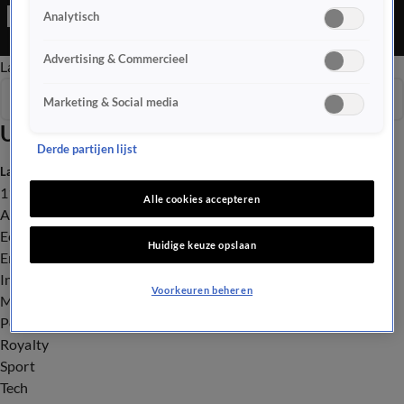
Ochtend Editie is een Nieuws programma
Analytisch
Advertising & Commercieel
Late Editie
Ochtend Editie
Vroege Editie
Het Weer
Seizoen 2025
Marketing & Social media
Uitzendingen
Derde partijen lijst
Laatste nieuws
112
Alle cookies accepteren
Advies & Tips
Economie
Huidige keuze opslaan
Entertainment
Infrastructuur
Voorkeuren beheren
Milieu en Gezondheid
Politiek
Royalty
Sport
Tech