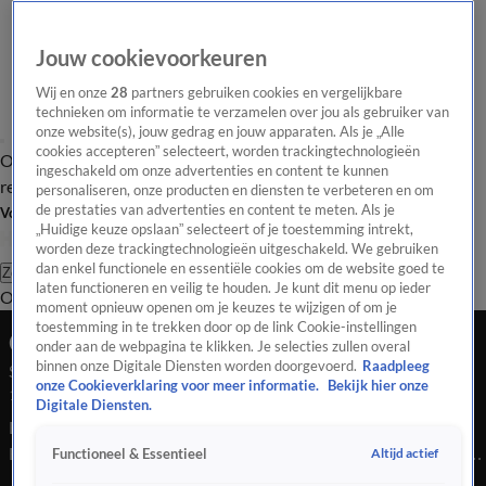
Jouw cookievoorkeuren
Wij en onze
28
partners gebruiken cookies en vergelijkbare
technieken om informatie te verzamelen over jou als gebruiker van
onze website(s), jouw gedrag en jouw apparaten. Als je „Alle
cookies accepteren” selecteert, worden trackingtechnologieën
Overzicht
Tip de
Laatste nieuws
Regionieuws
Het beste van Hart
ingeschakeld om onze advertenties en content te kunnen
redactie
personaliseren, onze producten en diensten te verbeteren en om
de prestaties van advertenties en content te meten. Als je
Volg Hart van Nederland
„Huidige keuze opslaan” selecteert of je toestemming intrekt,
worden deze trackingtechnologieën uitgeschakeld. We gebruiken
dan enkel functionele en essentiële cookies om de website goed te
Zoeken
laten functioneren en veilig te houden. Je kunt dit menu op ieder
Overzicht
Regio
Uitzendingen
Weer
Tip de redactie
Panel
Video's
moment opnieuw openen om je keuzes te wijzigen of om je
toestemming in te trekken door op de link Cookie-instellingen
Ochtend Editie
onder aan de webpagina te klikken. Je selecties zullen overal
binnen onze Digitale Diensten worden doorgevoerd.
Raadpleeg
Seizoen 2025, aflevering 4085
onze Cookieverklaring voor meer informatie.
Bekijk hier onze
19 sep 2025, 07:00
Digitale Diensten.
Bekijk aflevering 4085 van Hart van Nederland - Ochtend
Editie uit seizoen 2025 hier. Deze aflevering is uitgezonden op
Altijd actief
Functioneel & Essentieel
19 september, 07:00 uur bij SBS6. Hart van Nederland -