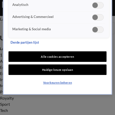
Editie is een Nieuws programma
Analytisch
Advertising & Commercieel
Late Editie
Ochtend Editie
Vroege Editie
Het Weer
Seizoen 2026
Marketing & Social media
Uitzendingen
Derde partijen lijst
Laatste nieuws
112
Alle cookies accepteren
Advies & Tips
Economie
Huidige keuze opslaan
Entertainment
Infrastructuur
Voorkeuren beheren
Milieu en Gezondheid
Politiek
Royalty
Sport
Tech