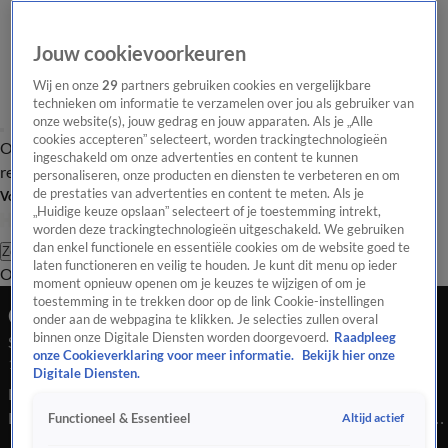
Jouw cookievoorkeuren
Wij en onze
29
partners gebruiken cookies en vergelijkbare
technieken om informatie te verzamelen over jou als gebruiker van
onze website(s), jouw gedrag en jouw apparaten. Als je „Alle
cookies accepteren” selecteert, worden trackingtechnologieën
Overzicht
Tip de
Laatste nieuws
Regionieuws
Het beste van Hart
ingeschakeld om onze advertenties en content te kunnen
redactie
personaliseren, onze producten en diensten te verbeteren en om
de prestaties van advertenties en content te meten. Als je
Volg Hart van Nederland
„Huidige keuze opslaan” selecteert of je toestemming intrekt,
worden deze trackingtechnologieën uitgeschakeld. We gebruiken
dan enkel functionele en essentiële cookies om de website goed te
Zoeken
laten functioneren en veilig te houden. Je kunt dit menu op ieder
Overzicht
Regio
Uitzendingen
Weer
Tip de redactie
Panel
Video's
moment opnieuw openen om je keuzes te wijzigen of om je
toestemming in te trekken door op de link Cookie-instellingen
Ochtend Editie
onder aan de webpagina te klikken. Je selecties zullen overal
binnen onze Digitale Diensten worden doorgevoerd.
Raadpleeg
Seizoen 2026, aflevering 1097
onze Cookieverklaring voor meer informatie.
Bekijk hier onze
13 mrt, 07:00
Digitale Diensten.
Bekijk aflevering 1097 van Hart van Nederland - Ochtend
Editie uit seizoen 2026 hier. Deze aflevering is uitgezonden op
Altijd actief
Functioneel & Essentieel
13 maart, 07:00 uur bij SBS6. Hart van Nederland - Ochtend