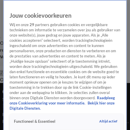
Jouw cookievoorkeuren
Wij en onze
29
partners gebruiken cookies en vergelijkbare
technieken om informatie te verzamelen over jou als gebruiker van
onze website(s), jouw gedrag en jouw apparaten. Als je „Alle
cookies accepteren” selecteert, worden trackingtechnologieën
Overzicht
Tip de
Laatste nieuws
Regionieuws
Het beste van Hart
ingeschakeld om onze advertenties en content te kunnen
redactie
personaliseren, onze producten en diensten te verbeteren en om
de prestaties van advertenties en content te meten. Als je
Volg Hart van Nederland
„Huidige keuze opslaan” selecteert of je toestemming intrekt,
worden deze trackingtechnologieën uitgeschakeld. We gebruiken
dan enkel functionele en essentiële cookies om de website goed te
Zoeken
laten functioneren en veilig te houden. Je kunt dit menu op ieder
Overzicht
Regio
Uitzendingen
Weer
Tip de redactie
Panel
Video's
moment opnieuw openen om je keuzes te wijzigen of om je
toestemming in te trekken door op de link Cookie-instellingen
Ochtend Editie
onder aan de webpagina te klikken. Je selecties zullen overal
binnen onze Digitale Diensten worden doorgevoerd.
Raadpleeg
Seizoen 2026, aflevering 1177
onze Cookieverklaring voor meer informatie.
Bekijk hier onze
18 mrt, 09:00
Digitale Diensten.
Bekijk aflevering 1177 van Hart van Nederland - Ochtend
Editie uit seizoen 2026 hier. Deze aflevering is uitgezonden op
Altijd actief
Functioneel & Essentieel
18 maart, 09:00 uur bij SBS6. Hart van Nederland - Ochtend