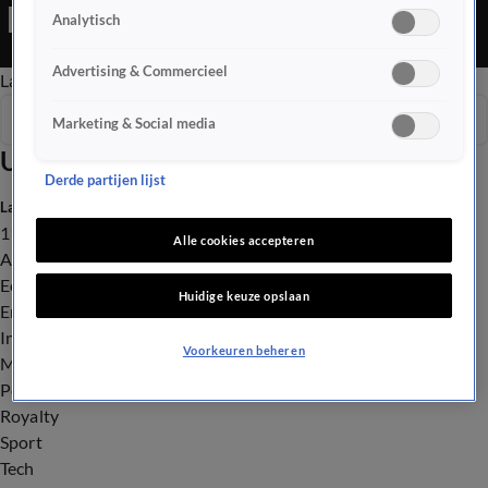
Editie is een Nieuws programma
Analytisch
Advertising & Commercieel
Late Editie
Ochtend Editie
Vroege Editie
Het Weer
Seizoen 2026
Marketing & Social media
Uitzendingen
Derde partijen lijst
Laatste nieuws
112
Alle cookies accepteren
Advies & Tips
Economie
Huidige keuze opslaan
Entertainment
Infrastructuur
Voorkeuren beheren
Milieu en Gezondheid
Politiek
Royalty
Sport
Tech