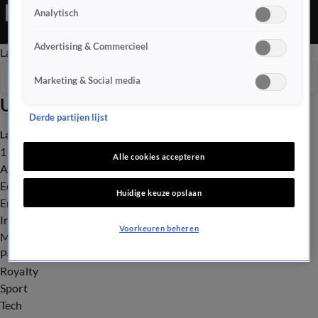
Analytisch
Advertising & Commercieel
Late Editie
Ochtend Editie
Vroege Editie
Het Weer
Seizoen 2026
Marketing & Social media
Uitzendingen
Derde partijen lijst
Laatste nieuws
112
Alle cookies accepteren
Advies & Tips
Economie
Huidige keuze opslaan
Entertainment
Infrastructuur
Voorkeuren beheren
Milieu en Gezondheid
Politiek
Royalty
Sport
Tech