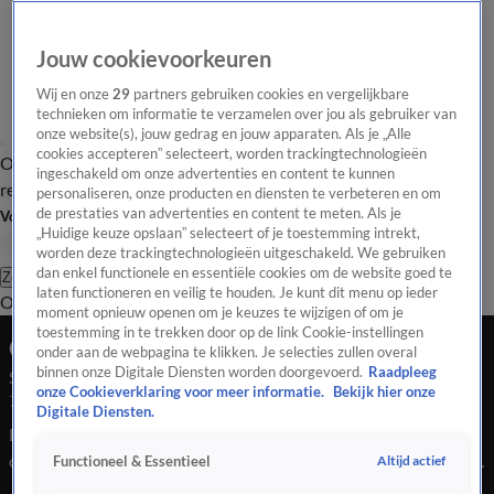
Jouw cookievoorkeuren
Wij en onze
29
partners gebruiken cookies en vergelijkbare
technieken om informatie te verzamelen over jou als gebruiker van
onze website(s), jouw gedrag en jouw apparaten. Als je „Alle
cookies accepteren” selecteert, worden trackingtechnologieën
Overzicht
Tip de
Laatste nieuws
Regionieuws
Het beste van Hart
ingeschakeld om onze advertenties en content te kunnen
redactie
personaliseren, onze producten en diensten te verbeteren en om
de prestaties van advertenties en content te meten. Als je
Volg Hart van Nederland
„Huidige keuze opslaan” selecteert of je toestemming intrekt,
worden deze trackingtechnologieën uitgeschakeld. We gebruiken
dan enkel functionele en essentiële cookies om de website goed te
Zoeken
laten functioneren en veilig te houden. Je kunt dit menu op ieder
Overzicht
Regio
Uitzendingen
Weer
Tip de redactie
Panel
Video's
moment opnieuw openen om je keuzes te wijzigen of om je
toestemming in te trekken door op de link Cookie-instellingen
Ochtend Editie
onder aan de webpagina te klikken. Je selecties zullen overal
binnen onze Digitale Diensten worden doorgevoerd.
Raadpleeg
Seizoen 2026, aflevering 587
onze Cookieverklaring voor meer informatie.
Bekijk hier onze
7 feb, 09:00
Digitale Diensten.
Deurverkopers willen door, Tweede Kamer denkt er anders
over. Eerste Nederlandse schaatsers in actie op de Olympische
Altijd actief
Functioneel & Essentieel
Spelen. Tweedehands kleding van BN'ers erg gewild.