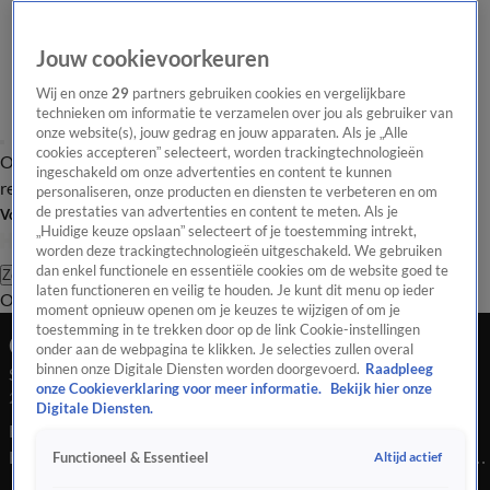
Jouw cookievoorkeuren
Wij en onze
29
partners gebruiken cookies en vergelijkbare
technieken om informatie te verzamelen over jou als gebruiker van
onze website(s), jouw gedrag en jouw apparaten. Als je „Alle
cookies accepteren” selecteert, worden trackingtechnologieën
Overzicht
Tip de
Laatste nieuws
Regionieuws
Het beste van Hart
ingeschakeld om onze advertenties en content te kunnen
redactie
personaliseren, onze producten en diensten te verbeteren en om
de prestaties van advertenties en content te meten. Als je
Volg Hart van Nederland
„Huidige keuze opslaan” selecteert of je toestemming intrekt,
worden deze trackingtechnologieën uitgeschakeld. We gebruiken
dan enkel functionele en essentiële cookies om de website goed te
Zoeken
laten functioneren en veilig te houden. Je kunt dit menu op ieder
Overzicht
Regio
Uitzendingen
Weer
Tip de redactie
Panel
Video's
moment opnieuw openen om je keuzes te wijzigen of om je
toestemming in te trekken door op de link Cookie-instellingen
Ochtend Editie
onder aan de webpagina te klikken. Je selecties zullen overal
binnen onze Digitale Diensten worden doorgevoerd.
Raadpleeg
Seizoen 2026, aflevering 1215
onze Cookieverklaring voor meer informatie.
Bekijk hier onze
21 mrt, 07:00
Digitale Diensten.
Bekijk aflevering 1215 van Hart van Nederland - Ochtend
Editie uit seizoen 2026 hier. Deze aflevering is uitgezonden op
Altijd actief
Functioneel & Essentieel
21 maart, 07:00 uur bij SBS6. Hart van Nederland - Ochtend