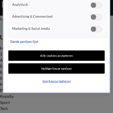
Editie is een Nieuws programma
Analytisch
Advertising & Commercieel
Late Editie
Ochtend Editie
Vroege Editie
Het Weer
Seizoen 2026
Marketing & Social media
Uitzendingen
Derde partijen lijst
Laatste nieuws
112
Alle cookies accepteren
Advies & Tips
Economie
Huidige keuze opslaan
Entertainment
Infrastructuur
Voorkeuren beheren
Milieu en Gezondheid
Politiek
Royalty
Sport
Tech