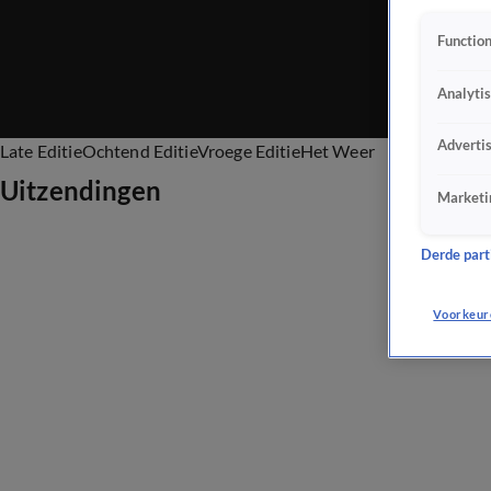
Function
Analyti
Adverti
Late Editie
Ochtend Editie
Vroege Editie
Het Weer
Uitzendingen
Marketi
Derde parti
Voorkeur