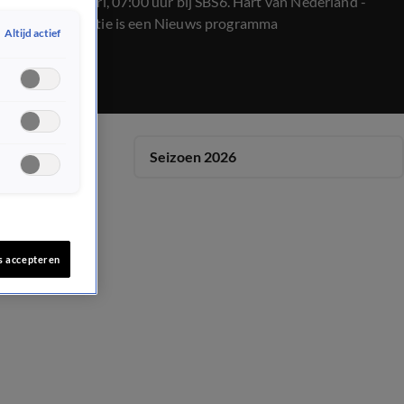
op 24 februari, 07:00 uur bij SBS6. Hart van Nederland -
Ochtend Editie is een Nieuws programma
Altijd actief
Seizoen 2026
s accepteren