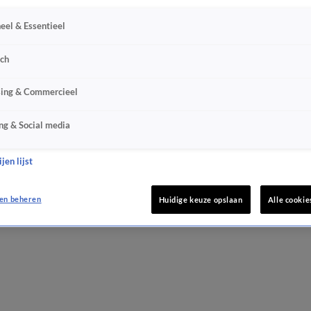
eel & Essentieel
sch
sing & Commercieel
ng & Social media
jen lijst
en beheren
Huidige keuze opslaan
Alle cookie