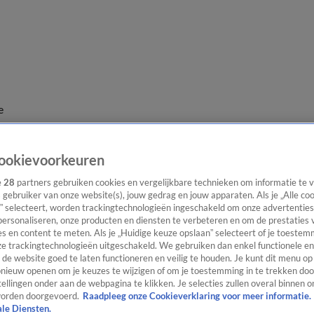
e
ookievoorkeuren
e
28
partners gebruiken cookies en vergelijkbare technieken om informatie te
s gebruiker van onze website(s), jouw gedrag en jouw apparaten. Als je „Alle co
” selecteert, worden trackingtechnologieën ingeschakeld om onze advertenties
personaliseren, onze producten en diensten te verbeteren en om de prestaties 
s en content te meten. Als je „Huidige keuze opslaan” selecteert of je toestemm
e trackingtechnologieën uitgeschakeld. We gebruiken dan enkel functionele en
de website goed te laten functioneren en veilig te houden. Je kunt dit menu op
ieuw openen om je keuzes te wijzigen of om je toestemming in te trekken door
ellingen onder aan de webpagina te klikken. Je selecties zullen overal binnen o
orden doorgevoerd.
Raadpleeg onze Cookieverklaring voor meer informatie.
ale Diensten.