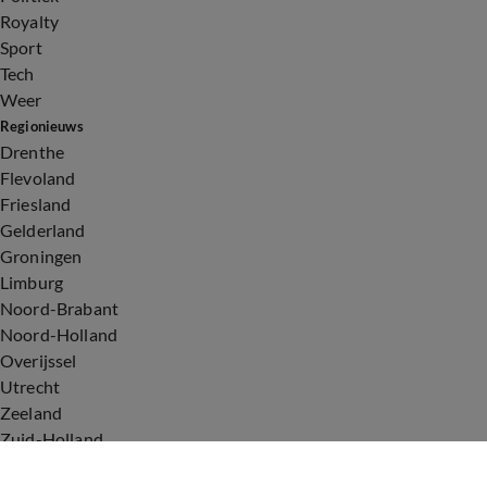
Royalty
Sport
Tech
Weer
Regionieuws
Drenthe
Flevoland
Friesland
Gelderland
Groningen
Limburg
Noord-Brabant
Noord-Holland
Overijssel
Utrecht
Zeeland
Zuid-Holland
Voorwaarden