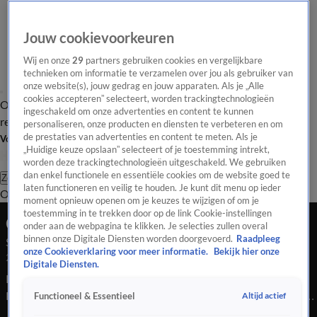
Jouw cookievoorkeuren
Wij en onze
29
partners gebruiken cookies en vergelijkbare
technieken om informatie te verzamelen over jou als gebruiker van
onze website(s), jouw gedrag en jouw apparaten. Als je „Alle
cookies accepteren” selecteert, worden trackingtechnologieën
Overzicht
Tip de
Laatste nieuws
Regionieuws
Het beste van Hart
ingeschakeld om onze advertenties en content te kunnen
redactie
personaliseren, onze producten en diensten te verbeteren en om
de prestaties van advertenties en content te meten. Als je
Volg Hart van Nederland
„Huidige keuze opslaan” selecteert of je toestemming intrekt,
worden deze trackingtechnologieën uitgeschakeld. We gebruiken
dan enkel functionele en essentiële cookies om de website goed te
Zoeken
laten functioneren en veilig te houden. Je kunt dit menu op ieder
Overzicht
Regio
Uitzendingen
Weer
Tip de redactie
Panel
Video's
moment opnieuw openen om je keuzes te wijzigen of om je
toestemming in te trekken door op de link Cookie-instellingen
Ochtend Editie
onder aan de webpagina te klikken. Je selecties zullen overal
binnen onze Digitale Diensten worden doorgevoerd.
Raadpleeg
Seizoen 2025, aflevering 5077
onze Cookieverklaring voor meer informatie.
Bekijk hier onze
25 nov 2025, 07:00
Digitale Diensten.
Bekijk aflevering 5077 van Hart van Nederland - Ochtend
Editie uit seizoen 2025 hier. Deze aflevering is uitgezonden op
Altijd actief
Functioneel & Essentieel
25 november, 07:00 uur bij SBS6. Hart van Nederland -