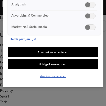
Ochtend Editie is een Nieuws programma
Analytisch
Advertising & Commercieel
Late Editie
Ochtend Editie
Vroege Editie
Het Weer
Seizoen 2025
Marketing & Social media
Uitzendingen
Derde partijen lijst
Laatste nieuws
112
Alle cookies accepteren
Advies & Tips
Economie
Huidige keuze opslaan
Entertainment
Infrastructuur
Voorkeuren beheren
Milieu en Gezondheid
Politiek
Royalty
Sport
Tech