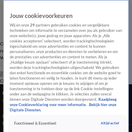
Jouw cookievoorkeuren
Wij en onze
29
partners gebruiken cookies en vergelijkbare
technieken om informatie te verzamelen over jou als gebruiker van
onze website(s), jouw gedrag en jouw apparaten. Als je „Alle
cookies accepteren” selecteert, worden trackingtechnologieën
Overzicht
Tip de
Laatste nieuws
Regionieuws
Het beste van Hart
ingeschakeld om onze advertenties en content te kunnen
redactie
personaliseren, onze producten en diensten te verbeteren en om
de prestaties van advertenties en content te meten. Als je
Volg Hart van Nederland
„Huidige keuze opslaan” selecteert of je toestemming intrekt,
worden deze trackingtechnologieën uitgeschakeld. We gebruiken
dan enkel functionele en essentiële cookies om de website goed te
Zoeken
laten functioneren en veilig te houden. Je kunt dit menu op ieder
Overzicht
Regio
Uitzendingen
Weer
Tip de redactie
Panel
Video's
moment opnieuw openen om je keuzes te wijzigen of om je
toestemming in te trekken door op de link Cookie-instellingen
Ochtend Editie
onder aan de webpagina te klikken. Je selecties zullen overal
binnen onze Digitale Diensten worden doorgevoerd.
Raadpleeg
Seizoen 2026, aflevering 1165
onze Cookieverklaring voor meer informatie.
Bekijk hier onze
17 mrt, 10:00
Digitale Diensten.
Bekijk aflevering 1165 van Hart van Nederland - Ochtend
Editie uit seizoen 2026 hier. Deze aflevering is uitgezonden op
Altijd actief
Functioneel & Essentieel
17 maart, 10:00 uur bij SBS6. Hart van Nederland - Ochtend