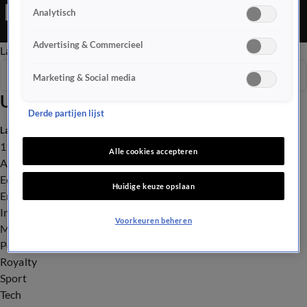
Editie is een Nieuws programma
Analytisch
Advertising & Commercieel
Late Editie
Ochtend Editie
Vroege Editie
Het Weer
Seizoen 2026
Marketing & Social media
Uitzendingen
Derde partijen lijst
Laatste nieuws
112
Alle cookies accepteren
Advies & Tips
Economie
Huidige keuze opslaan
Entertainment
Infrastructuur
Voorkeuren beheren
Milieu en Gezondheid
Politiek
Royalty
Sport
Tech