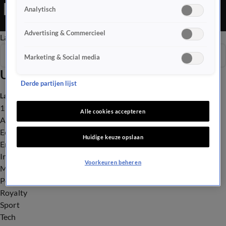
Lelystad op de netheid daar en zwerfafval. En fans zijn blij met
Analytisch
de comeback van B-Brave!
Advertising & Commercieel
Late Editie
Ochtend Editie
Vroege Editie
Het Weer
Seizoen 2026
Marketing & Social media
Uitzendingen
Derde partijen lijst
Laatste nieuws
112
Alle cookies accepteren
Advies & Tips
Economie
Huidige keuze opslaan
Entertainment
Infrastructuur
Voorkeuren beheren
Milieu en Gezondheid
Politiek
Royalty
Sport
Tech