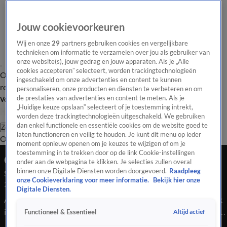
Jouw cookievoorkeuren
Wij en onze
29
partners gebruiken cookies en vergelijkbare
technieken om informatie te verzamelen over jou als gebruiker van
onze website(s), jouw gedrag en jouw apparaten. Als je „Alle
cookies accepteren” selecteert, worden trackingtechnologieën
Overzicht
Tip de
Laatste nieuws
Regionieuws
Het beste van Hart
ingeschakeld om onze advertenties en content te kunnen
redactie
personaliseren, onze producten en diensten te verbeteren en om
de prestaties van advertenties en content te meten. Als je
Volg Hart van Nederland
„Huidige keuze opslaan” selecteert of je toestemming intrekt,
worden deze trackingtechnologieën uitgeschakeld. We gebruiken
dan enkel functionele en essentiële cookies om de website goed te
Zoeken
laten functioneren en veilig te houden. Je kunt dit menu op ieder
Overzicht
Regio
Uitzendingen
Weer
Tip de redactie
Panel
Video's
moment opnieuw openen om je keuzes te wijzigen of om je
toestemming in te trekken door op de link Cookie-instellingen
Ochtend Editie
onder aan de webpagina te klikken. Je selecties zullen overal
binnen onze Digitale Diensten worden doorgevoerd.
Raadpleeg
Seizoen 2026, aflevering 2180
onze Cookieverklaring voor meer informatie.
Bekijk hier onze
23 mei, 09:00
Digitale Diensten.
Annemarie Bruning vertelt je over twee doden bij een ongeluk
in Eerbeek, tussen een auto en een motor. Een asociale groep
Altijd actief
Functioneel & Essentieel
jongeren die boa's heeft lastiggevallen. Je hoort reacties vanuit