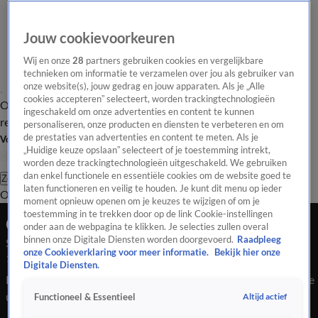
Jouw cookievoorkeuren
Wij en onze
28
partners gebruiken cookies en vergelijkbare
technieken om informatie te verzamelen over jou als gebruiker van
onze website(s), jouw gedrag en jouw apparaten. Als je „Alle
cookies accepteren” selecteert, worden trackingtechnologieën
Overzicht
Tip de
Laatste nieuws
Regionieuws
Het beste van Hart
ingeschakeld om onze advertenties en content te kunnen
redactie
personaliseren, onze producten en diensten te verbeteren en om
de prestaties van advertenties en content te meten. Als je
Volg Hart van Nederland
„Huidige keuze opslaan” selecteert of je toestemming intrekt,
worden deze trackingtechnologieën uitgeschakeld. We gebruiken
dan enkel functionele en essentiële cookies om de website goed te
Zoeken
laten functioneren en veilig te houden. Je kunt dit menu op ieder
Overzicht
Regio
Uitzendingen
Weer
Tip de redactie
Panel
Video's
moment opnieuw openen om je keuzes te wijzigen of om je
toestemming in te trekken door op de link Cookie-instellingen
Ochtend Editie
onder aan de webpagina te klikken. Je selecties zullen overal
binnen onze Digitale Diensten worden doorgevoerd.
Raadpleeg
Seizoen 2026, aflevering 273
onze Cookieverklaring voor meer informatie.
Bekijk hier onze
18 jan, 07:00
Digitale Diensten.
Bekijk aflevering 273 van Hart van Nederland - Ochtend Editie
uit seizoen 2026 hier. Deze aflevering is uitgezonden op 18
Altijd actief
Functioneel & Essentieel
januari, 07:00 uur bij SBS6. Hart van Nederland - Ochtend