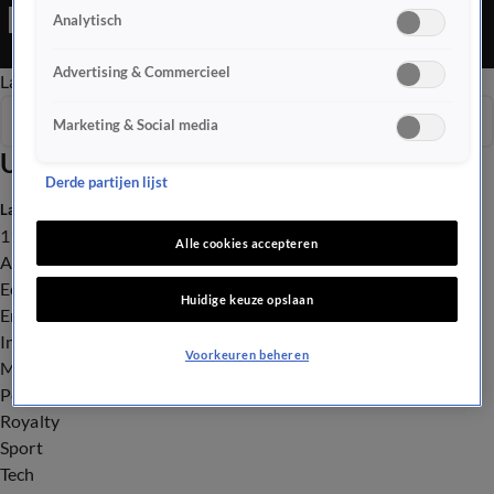
Editie is een Nieuws programma
Analytisch
Advertising & Commercieel
Late Editie
Ochtend Editie
Vroege Editie
Het Weer
Seizoen 2026
Marketing & Social media
Uitzendingen
Derde partijen lijst
Laatste nieuws
112
Alle cookies accepteren
Advies & Tips
Economie
Huidige keuze opslaan
Entertainment
Infrastructuur
Voorkeuren beheren
Milieu en Gezondheid
Politiek
Royalty
Sport
Tech