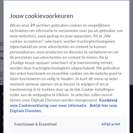
Jouw cookievoorkeuren
Wij en onze
29
partners gebruiken cookies en vergelijkbare
technieken om informatie te verzamelen over jou als gebruiker van
onze website(s), jouw gedrag en jouw apparaten. Als je „Alle
cookies accepteren” selecteert, worden trackingtechnologieën
Overzicht
Tip de
Laatste nieuws
Regionieuws
Het beste van Hart
ingeschakeld om onze advertenties en content te kunnen
redactie
personaliseren, onze producten en diensten te verbeteren en om
de prestaties van advertenties en content te meten. Als je
Volg Hart van Nederland
„Huidige keuze opslaan” selecteert of je toestemming intrekt,
worden deze trackingtechnologieën uitgeschakeld. We gebruiken
dan enkel functionele en essentiële cookies om de website goed te
Zoeken
laten functioneren en veilig te houden. Je kunt dit menu op ieder
Overzicht
Regio
Uitzendingen
Weer
Tip de redactie
Panel
Video's
moment opnieuw openen om je keuzes te wijzigen of om je
toestemming in te trekken door op de link Cookie-instellingen
Ochtend Editie
onder aan de webpagina te klikken. Je selecties zullen overal
binnen onze Digitale Diensten worden doorgevoerd.
Raadpleeg
Seizoen 2026, aflevering 1954
onze Cookieverklaring voor meer informatie.
Bekijk hier onze
8 mei, 08:00
Digitale Diensten.
Bekijk aflevering 1954 van Hart van Nederland - Ochtend
Editie uit seizoen 2026 hier. Deze aflevering is uitgezonden op
Altijd actief
Functioneel & Essentieel
8 mei, 08:00 uur bij SBS6. Hart van Nederland - Ochtend Editie