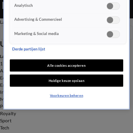
is een Nieuws programma
Analytisch
Advertising & Commercieel
Late Editie
Ochtend Editie
Vroege Editie
Het Weer
Seizoen 2026
Marketing & Social media
Uitzendingen
Derde partijen lijst
Laatste nieuws
112
Alle cookies accepteren
Advies & Tips
Economie
Huidige keuze opslaan
Entertainment
Infrastructuur
Voorkeuren beheren
Milieu en Gezondheid
Politiek
Royalty
Sport
Tech