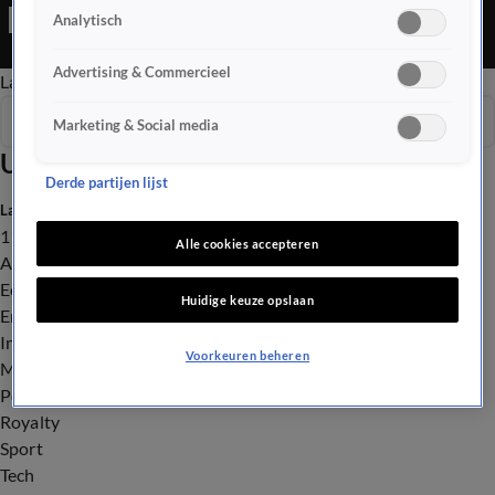
Ochtend Editie is een Nieuws programma
Analytisch
Advertising & Commercieel
Late Editie
Ochtend Editie
Vroege Editie
Het Weer
Seizoen 2025
Marketing & Social media
Uitzendingen
Derde partijen lijst
Laatste nieuws
112
Alle cookies accepteren
Advies & Tips
Economie
Huidige keuze opslaan
Entertainment
Infrastructuur
Voorkeuren beheren
Milieu en Gezondheid
Politiek
Royalty
Sport
Tech