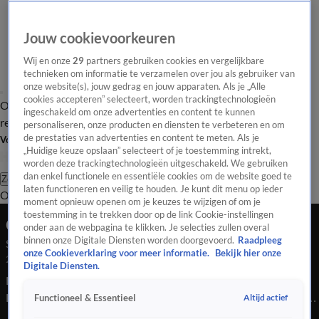
Jouw cookievoorkeuren
Wij en onze
29
partners gebruiken cookies en vergelijkbare
technieken om informatie te verzamelen over jou als gebruiker van
onze website(s), jouw gedrag en jouw apparaten. Als je „Alle
cookies accepteren” selecteert, worden trackingtechnologieën
Overzicht
Tip de
Laatste nieuws
Regionieuws
Het beste van Hart
ingeschakeld om onze advertenties en content te kunnen
redactie
personaliseren, onze producten en diensten te verbeteren en om
de prestaties van advertenties en content te meten. Als je
Volg Hart van Nederland
„Huidige keuze opslaan” selecteert of je toestemming intrekt,
worden deze trackingtechnologieën uitgeschakeld. We gebruiken
dan enkel functionele en essentiële cookies om de website goed te
Zoeken
laten functioneren en veilig te houden. Je kunt dit menu op ieder
Overzicht
Regio
Uitzendingen
Weer
Tip de redactie
Panel
Video's
moment opnieuw openen om je keuzes te wijzigen of om je
toestemming in te trekken door op de link Cookie-instellingen
Ochtend Editie
onder aan de webpagina te klikken. Je selecties zullen overal
binnen onze Digitale Diensten worden doorgevoerd.
Raadpleeg
Seizoen 2025, aflevering 4189
onze Cookieverklaring voor meer informatie.
Bekijk hier onze
26 sep 2025, 07:00
Digitale Diensten.
Bekijk aflevering 4189 van Hart van Nederland - Ochtend
Editie uit seizoen 2025 hier. Deze aflevering is uitgezonden op
Altijd actief
Functioneel & Essentieel
26 september, 07:00 uur bij SBS6. Hart van Nederland -