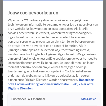
Jouw cookievoorkeuren
Wij en onze
29
partners gebruiken cookies en vergelijkbare
technieken om informatie te verzamelen over jou als gebruiker van
onze website(s), jouw gedrag en jouw apparaten. Als je „Alle
cookies accepteren” selecteert, worden trackingtechnologieën
Overzicht
Tip de
Laatste nieuws
Regionieuws
Het beste van Hart
ingeschakeld om onze advertenties en content te kunnen
redactie
personaliseren, onze producten en diensten te verbeteren en om
de prestaties van advertenties en content te meten. Als je
Volg Hart van Nederland
„Huidige keuze opslaan” selecteert of je toestemming intrekt,
worden deze trackingtechnologieën uitgeschakeld. We gebruiken
dan enkel functionele en essentiële cookies om de website goed te
Zoeken
laten functioneren en veilig te houden. Je kunt dit menu op ieder
Overzicht
Regio
Uitzendingen
Weer
Tip de redactie
Panel
Video's
moment opnieuw openen om je keuzes te wijzigen of om je
toestemming in te trekken door op de link Cookie-instellingen
Ochtend Editie
onder aan de webpagina te klikken. Je selecties zullen overal
binnen onze Digitale Diensten worden doorgevoerd.
Raadpleeg
Seizoen 2026, aflevering 1227
onze Cookieverklaring voor meer informatie.
Bekijk hier onze
22 mrt, 07:00
Digitale Diensten.
Bekijk aflevering 1227 van Hart van Nederland - Ochtend
Editie uit seizoen 2026 hier. Deze aflevering is uitgezonden op
Altijd actief
Functioneel & Essentieel
22 maart, 07:00 uur bij SBS6. Hart van Nederland - Ochtend