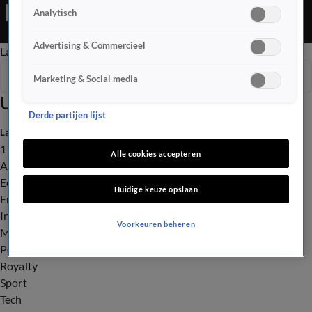
Editie is een Nieuws programma
Analytisch
Advertising & Commercieel
Late Editie
Ochtend Editie
Vroege Editie
Het Weer
Seizoen 2026
Marketing & Social media
Uitzendingen
Derde partijen lijst
Laatste nieuws
112
Alle cookies accepteren
Advies & Tips
Economie
Huidige keuze opslaan
Entertainment
Infrastructuur
Voorkeuren beheren
Milieu en Gezondheid
Politiek
Royalty
Sport
Tech