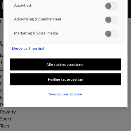
Ochtend Editie is een Nieuws programma
Analytisch
Advertising & Commercieel
Late Editie
Ochtend Editie
Vroege Editie
Het Weer
Seizoen 2025
Marketing & Social media
Uitzendingen
Derde partijen lijst
Laatste nieuws
112
Alle cookies accepteren
Advies & Tips
Economie
Huidige keuze opslaan
Entertainment
Infrastructuur
Voorkeuren beheren
Milieu en Gezondheid
Politiek
Royalty
Sport
Tech