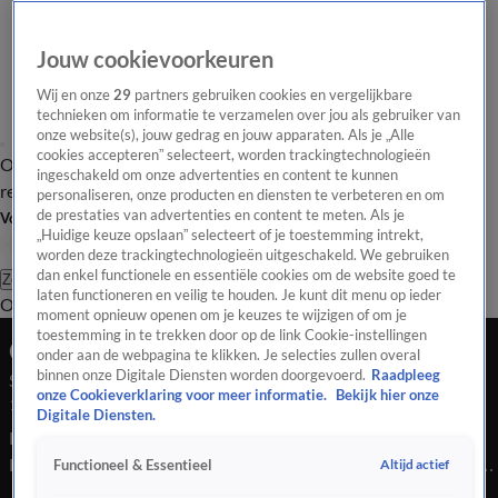
Jouw cookievoorkeuren
Wij en onze
29
partners gebruiken cookies en vergelijkbare
technieken om informatie te verzamelen over jou als gebruiker van
onze website(s), jouw gedrag en jouw apparaten. Als je „Alle
cookies accepteren” selecteert, worden trackingtechnologieën
Overzicht
Tip de
Laatste nieuws
Regionieuws
Het beste van Hart
ingeschakeld om onze advertenties en content te kunnen
redactie
personaliseren, onze producten en diensten te verbeteren en om
de prestaties van advertenties en content te meten. Als je
Volg Hart van Nederland
„Huidige keuze opslaan” selecteert of je toestemming intrekt,
worden deze trackingtechnologieën uitgeschakeld. We gebruiken
dan enkel functionele en essentiële cookies om de website goed te
Zoeken
laten functioneren en veilig te houden. Je kunt dit menu op ieder
Overzicht
Regio
Uitzendingen
Weer
Tip de redactie
Panel
Video's
moment opnieuw openen om je keuzes te wijzigen of om je
toestemming in te trekken door op de link Cookie-instellingen
Ochtend Editie
onder aan de webpagina te klikken. Je selecties zullen overal
binnen onze Digitale Diensten worden doorgevoerd.
Raadpleeg
Seizoen 2025, aflevering 4917
onze Cookieverklaring voor meer informatie.
Bekijk hier onze
14 nov 2025, 07:00
Digitale Diensten.
Bekijk aflevering 4917 van Hart van Nederland - Ochtend
Editie uit seizoen 2025 hier. Deze aflevering is uitgezonden op
Altijd actief
Functioneel & Essentieel
14 november, 07:00 uur bij SBS6. Hart van Nederland -