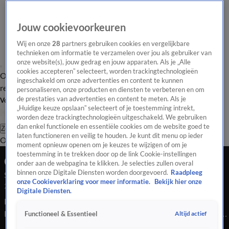
Jouw cookievoorkeuren
Wij en onze
28
partners gebruiken cookies en vergelijkbare
technieken om informatie te verzamelen over jou als gebruiker van
onze website(s), jouw gedrag en jouw apparaten. Als je „Alle
cookies accepteren” selecteert, worden trackingtechnologieën
Overzicht
Tip de
Laatste nieuws
Regionieuws
Het beste van Hart
ingeschakeld om onze advertenties en content te kunnen
redactie
personaliseren, onze producten en diensten te verbeteren en om
de prestaties van advertenties en content te meten. Als je
Volg Hart van Nederland
„Huidige keuze opslaan” selecteert of je toestemming intrekt,
worden deze trackingtechnologieën uitgeschakeld. We gebruiken
dan enkel functionele en essentiële cookies om de website goed te
Zoeken
laten functioneren en veilig te houden. Je kunt dit menu op ieder
Overzicht
Regio
Uitzendingen
Weer
Tip de redactie
Panel
Video's
moment opnieuw openen om je keuzes te wijzigen of om je
toestemming in te trekken door op de link Cookie-instellingen
Ochtend Editie
onder aan de webpagina te klikken. Je selecties zullen overal
binnen onze Digitale Diensten worden doorgevoerd.
Raadpleeg
Seizoen 2025, aflevering 4215
onze Cookieverklaring voor meer informatie.
Bekijk hier onze
28 sep 2025, 07:00
Digitale Diensten.
Bekijk aflevering 4215 van Hart van Nederland - Ochtend
Editie uit seizoen 2025 hier. Deze aflevering is uitgezonden op
Altijd actief
Functioneel & Essentieel
28 september, 07:00 uur bij SBS6. Hart van Nederland -