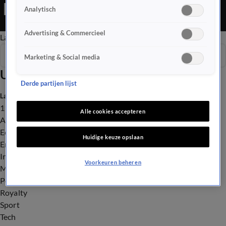
Ochtend Editie is een Nieuws programma
Analytisch
Advertising & Commercieel
Late Editie
Ochtend Editie
Vroege Editie
Het Weer
Seizoen 2025
Marketing & Social media
Uitzendingen
Derde partijen lijst
Laatste nieuws
112
Alle cookies accepteren
Advies & Tips
Economie
Huidige keuze opslaan
Entertainment
Infrastructuur
Voorkeuren beheren
Milieu en Gezondheid
Politiek
Royalty
Sport
Tech