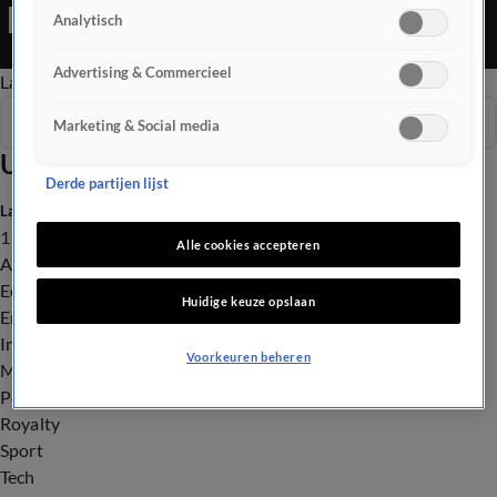
haalt tijdens een nachtelijk avontuur. En een wedstrijdje
Analytisch
knorren in Estland.
Advertising & Commercieel
Late Editie
Ochtend Editie
Vroege Editie
Het Weer
Seizoen 2026
Marketing & Social media
Uitzendingen
Derde partijen lijst
Laatste nieuws
112
Alle cookies accepteren
Advies & Tips
Economie
Huidige keuze opslaan
Entertainment
Infrastructuur
Voorkeuren beheren
Milieu en Gezondheid
Politiek
Royalty
Sport
Tech