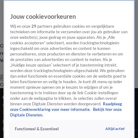
Jouw cookievoorkeuren
Wij en onze
29
partners gebruiken cookies en vergelijkbare
technieken om informatie te verzamelen over jou als gebruiker van
onze website(s), jouw gedrag en jouw apparaten. Als je „Alle
cookies accepteren” selecteert, worden trackingtechnologieën
Overzicht
Tip de
Laatste nieuws
Regionieuws
Het beste van Hart
ingeschakeld om onze advertenties en content te kunnen
redactie
personaliseren, onze producten en diensten te verbeteren en om
de prestaties van advertenties en content te meten. Als je
Volg Hart van Nederland
„Huidige keuze opslaan” selecteert of je toestemming intrekt,
worden deze trackingtechnologieën uitgeschakeld. We gebruiken
dan enkel functionele en essentiële cookies om de website goed te
Zoeken
laten functioneren en veilig te houden. Je kunt dit menu op ieder
Overzicht
Regio
Uitzendingen
Weer
Tip de redactie
Panel
Video's
moment opnieuw openen om je keuzes te wijzigen of om je
toestemming in te trekken door op de link Cookie-instellingen
Ochtend Editie
onder aan de webpagina te klikken. Je selecties zullen overal
binnen onze Digitale Diensten worden doorgevoerd.
Raadpleeg
Seizoen 2026, aflevering 1769
onze Cookieverklaring voor meer informatie.
Bekijk hier onze
26 apr, 09:00
Digitale Diensten.
Een schietpartij bij het Corresondents' Dinner in Amerika.
Raymond Mens heeft het laatste nieuws over de vermoedelijke
Altijd actief
Functioneel & Essentieel
schutter. Verder zie je hoe een groepje jongeren een nat pak