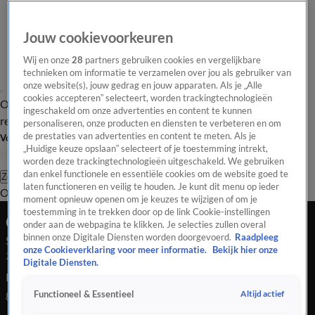
Jouw cookievoorkeuren
Wij en onze
28
partners gebruiken cookies en vergelijkbare
technieken om informatie te verzamelen over jou als gebruiker van
onze website(s), jouw gedrag en jouw apparaten. Als je „Alle
cookies accepteren” selecteert, worden trackingtechnologieën
Overzicht
Tip de
Laatste nieuws
Regionieuws
Het beste van Hart
ingeschakeld om onze advertenties en content te kunnen
redactie
personaliseren, onze producten en diensten te verbeteren en om
de prestaties van advertenties en content te meten. Als je
Volg Hart van Nederland
„Huidige keuze opslaan” selecteert of je toestemming intrekt,
worden deze trackingtechnologieën uitgeschakeld. We gebruiken
dan enkel functionele en essentiële cookies om de website goed te
Zoeken
laten functioneren en veilig te houden. Je kunt dit menu op ieder
Overzicht
Regio
Uitzendingen
Weer
Tip de redactie
Panel
Video's
moment opnieuw openen om je keuzes te wijzigen of om je
toestemming in te trekken door op de link Cookie-instellingen
Ochtend Editie
onder aan de webpagina te klikken. Je selecties zullen overal
binnen onze Digitale Diensten worden doorgevoerd.
Raadpleeg
Seizoen 2025, aflevering 4149
onze Cookieverklaring voor meer informatie.
Bekijk hier onze
23 sep 2025, 09:00
Digitale Diensten.
De zorgpremie bij DSW blijft in 2026 voor het eerst in jaren
gelijk. De zorgverzekeraar hoeft voor een keer geen stijging
Altijd actief
Functioneel & Essentieel
door te voeren, maar zegt er direct bij dat dit slechts eenmalig