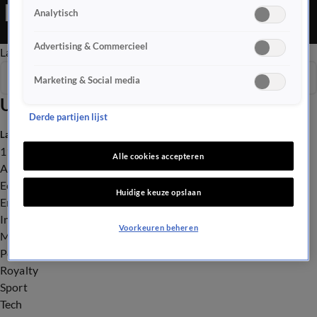
Editie is een Nieuws programma
Analytisch
Advertising & Commercieel
Late Editie
Ochtend Editie
Vroege Editie
Het Weer
Seizoen 2025
Marketing & Social media
Uitzendingen
Derde partijen lijst
Laatste nieuws
112
Alle cookies accepteren
Advies & Tips
Economie
Huidige keuze opslaan
Entertainment
Infrastructuur
Voorkeuren beheren
Milieu en Gezondheid
Politiek
Royalty
Sport
Tech