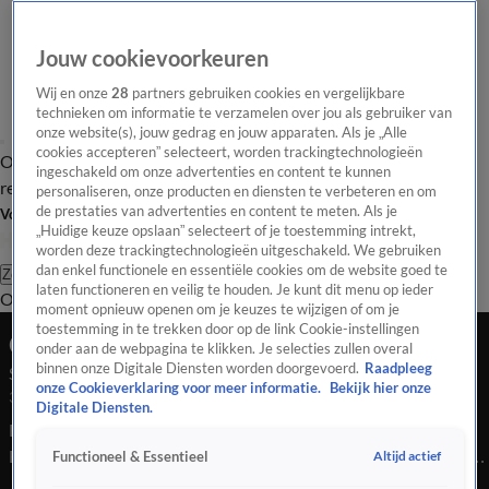
Jouw cookievoorkeuren
Wij en onze
28
partners gebruiken cookies en vergelijkbare
technieken om informatie te verzamelen over jou als gebruiker van
onze website(s), jouw gedrag en jouw apparaten. Als je „Alle
cookies accepteren” selecteert, worden trackingtechnologieën
Overzicht
Tip de
Laatste nieuws
Regionieuws
Het beste van Hart
ingeschakeld om onze advertenties en content te kunnen
redactie
personaliseren, onze producten en diensten te verbeteren en om
de prestaties van advertenties en content te meten. Als je
Volg Hart van Nederland
„Huidige keuze opslaan” selecteert of je toestemming intrekt,
worden deze trackingtechnologieën uitgeschakeld. We gebruiken
dan enkel functionele en essentiële cookies om de website goed te
Zoeken
laten functioneren en veilig te houden. Je kunt dit menu op ieder
Overzicht
Regio
Uitzendingen
Weer
Tip de redactie
Panel
Video's
moment opnieuw openen om je keuzes te wijzigen of om je
toestemming in te trekken door op de link Cookie-instellingen
Ochtend Editie
onder aan de webpagina te klikken. Je selecties zullen overal
binnen onze Digitale Diensten worden doorgevoerd.
Raadpleeg
Seizoen 2025, aflevering 4753
onze Cookieverklaring voor meer informatie.
Bekijk hier onze
3 nov 2025, 08:00
Digitale Diensten.
Bekijk aflevering 4753 van Hart van Nederland - Ochtend
Editie uit seizoen 2025 hier. Deze aflevering is uitgezonden op
Altijd actief
Functioneel & Essentieel
3 november, 08:00 uur bij SBS6. Hart van Nederland - Ochtend