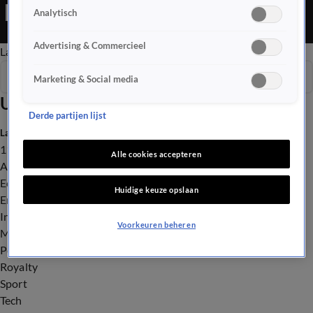
Editie is een Nieuws programma
Analytisch
Advertising & Commercieel
Late Editie
Ochtend Editie
Vroege Editie
Het Weer
Seizoen 2026
Marketing & Social media
Uitzendingen
Derde partijen lijst
Laatste nieuws
112
Alle cookies accepteren
Advies & Tips
Economie
Huidige keuze opslaan
Entertainment
Infrastructuur
Voorkeuren beheren
Milieu en Gezondheid
Politiek
Royalty
Sport
Tech