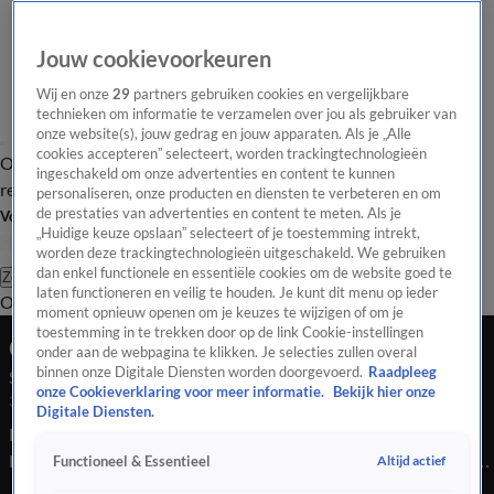
Jouw cookievoorkeuren
Wij en onze
29
partners gebruiken cookies en vergelijkbare
technieken om informatie te verzamelen over jou als gebruiker van
onze website(s), jouw gedrag en jouw apparaten. Als je „Alle
cookies accepteren” selecteert, worden trackingtechnologieën
Overzicht
Tip de
Laatste nieuws
Regionieuws
Het beste van Hart
ingeschakeld om onze advertenties en content te kunnen
redactie
personaliseren, onze producten en diensten te verbeteren en om
de prestaties van advertenties en content te meten. Als je
Volg Hart van Nederland
„Huidige keuze opslaan” selecteert of je toestemming intrekt,
worden deze trackingtechnologieën uitgeschakeld. We gebruiken
dan enkel functionele en essentiële cookies om de website goed te
Zoeken
laten functioneren en veilig te houden. Je kunt dit menu op ieder
Overzicht
Regio
Uitzendingen
Weer
Tip de redactie
Panel
Video's
moment opnieuw openen om je keuzes te wijzigen of om je
toestemming in te trekken door op de link Cookie-instellingen
Ochtend Editie
onder aan de webpagina te klikken. Je selecties zullen overal
binnen onze Digitale Diensten worden doorgevoerd.
Raadpleeg
Seizoen 2026, aflevering 2292
onze Cookieverklaring voor meer informatie.
Bekijk hier onze
31 mei, 08:00
Digitale Diensten.
Bekijk aflevering 2292 van Hart van Nederland - Ochtend
Editie uit seizoen 2026 hier. Deze aflevering is uitgezonden op
Altijd actief
Functioneel & Essentieel
31 mei, 08:00 uur bij SBS6. Hart van Nederland - Ochtend