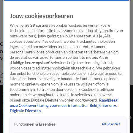
Jouw cookievoorkeuren
Wij en onze
29
partners gebruiken cookies en vergelijkbare
technieken om informatie te verzamelen over jou als gebruiker van
onze website(s), jouw gedrag en jouw apparaten. Als je „Alle
cookies accepteren” selecteert, worden trackingtechnologieën
Overzicht
Tip de
Laatste nieuws
Regionieuws
Het beste van Hart
ingeschakeld om onze advertenties en content te kunnen
redactie
personaliseren, onze producten en diensten te verbeteren en om
de prestaties van advertenties en content te meten. Als je
Volg Hart van Nederland
„Huidige keuze opslaan” selecteert of je toestemming intrekt,
worden deze trackingtechnologieën uitgeschakeld. We gebruiken
dan enkel functionele en essentiële cookies om de website goed te
Zoeken
laten functioneren en veilig te houden. Je kunt dit menu op ieder
Overzicht
Regio
Uitzendingen
Weer
Tip de redactie
Panel
Video's
moment opnieuw openen om je keuzes te wijzigen of om je
toestemming in te trekken door op de link Cookie-instellingen
Ochtend Editie
onder aan de webpagina te klikken. Je selecties zullen overal
binnen onze Digitale Diensten worden doorgevoerd.
Raadpleeg
Seizoen 2026, aflevering 287
onze Cookieverklaring voor meer informatie.
Bekijk hier onze
19 jan, 07:00
Digitale Diensten.
Bekijk aflevering 287 van Hart van Nederland - Ochtend Editie
uit seizoen 2026 hier. Deze aflevering is uitgezonden op 19
Altijd actief
Functioneel & Essentieel
januari, 07:00 uur bij SBS6. Hart van Nederland - Ochtend