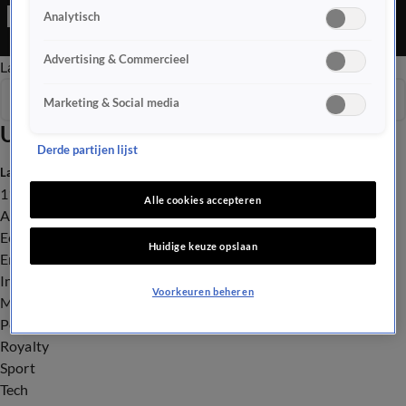
Editie is een Nieuws programma
Analytisch
Advertising & Commercieel
Late Editie
Ochtend Editie
Vroege Editie
Het Weer
Seizoen 2026
Marketing & Social media
Uitzendingen
Derde partijen lijst
Laatste nieuws
112
Alle cookies accepteren
Advies & Tips
Economie
Huidige keuze opslaan
Entertainment
Infrastructuur
Voorkeuren beheren
Milieu en Gezondheid
Politiek
Royalty
Sport
Tech