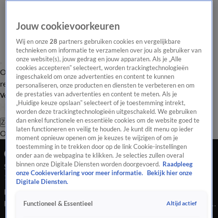
Jouw cookievoorkeuren
Wij en onze
28
partners gebruiken cookies en vergelijkbare
technieken om informatie te verzamelen over jou als gebruiker van
onze website(s), jouw gedrag en jouw apparaten. Als je „Alle
cookies accepteren” selecteert, worden trackingtechnologieën
Overzicht
Tip de
Laatste nieuws
Regionieuws
Het beste van Hart
ingeschakeld om onze advertenties en content te kunnen
redactie
personaliseren, onze producten en diensten te verbeteren en om
de prestaties van advertenties en content te meten. Als je
Volg Hart van Nederland
„Huidige keuze opslaan” selecteert of je toestemming intrekt,
worden deze trackingtechnologieën uitgeschakeld. We gebruiken
dan enkel functionele en essentiële cookies om de website goed te
Zoeken
laten functioneren en veilig te houden. Je kunt dit menu op ieder
Overzicht
Regio
Uitzendingen
Weer
Tip de redactie
Panel
Video's
moment opnieuw openen om je keuzes te wijzigen of om je
toestemming in te trekken door op de link Cookie-instellingen
Ochtend Editie
onder aan de webpagina te klikken. Je selecties zullen overal
binnen onze Digitale Diensten worden doorgevoerd.
Raadpleeg
Seizoen 2026, aflevering 1579
onze Cookieverklaring voor meer informatie.
Bekijk hier onze
13 apr, 10:00
Digitale Diensten.
Bekijk aflevering 1579 van Hart van Nederland - Ochtend
Editie uit seizoen 2026 hier. Deze aflevering is uitgezonden op
Altijd actief
Functioneel & Essentieel
13 april, 10:00 uur bij SBS6. Hart van Nederland - Ochtend