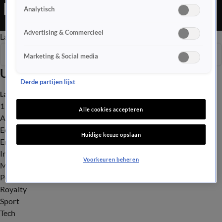
Editie is een Nieuws programma
Analytisch
Advertising & Commercieel
Late Editie
Ochtend Editie
Vroege Editie
Het Weer
Seizoen 2026
Marketing & Social media
Uitzendingen
Derde partijen lijst
Laatste nieuws
112
Alle cookies accepteren
Advies & Tips
Economie
Huidige keuze opslaan
Entertainment
Infrastructuur
Voorkeuren beheren
Milieu en Gezondheid
Politiek
Royalty
Sport
Tech